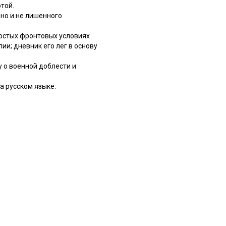
той.
 но и не лишенного
ростых фронтовых условиях
ии; дневник его лег в основу
у о военной доблести и
а русском языке.