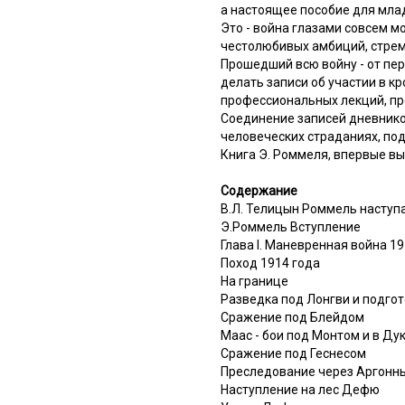
а настоящее пособие для мла
Это - война глазами совсем м
честолюбивых амбиций, стрем
Прошедший всю войну - от пер
делать записи об участии в к
профессиональных лекций, про
Соединение записей дневников
человеческих страданиях, под
Книга Э. Роммеля, впервые вы
Содержание
В.Л. Телицын Роммель наступ
Э.Роммель Вступление
Глава I. Маневренная война 1
Поход 1914 года
На границе
Разведка под Лонгви и подго
Сражение под Блейдом
Маас - бои под Монтом и в Ду
Сражение под Геснесом
Преследование через Аргонны
Наступление на лес Дефю