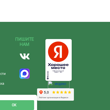
ПИШИТЕ
НАМ
ости
жка
ОК