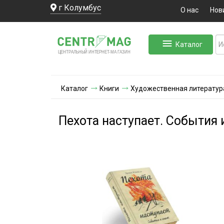
г Колумбус
О нас
Нов
Каталог
ЛЬНЫЙ ИНТЕРНЕТ-МА
ЦЕНТ
Р
А
Г
А
ЗИН
Каталог
Книги
Художественная литератур
Пехота наступает. События 