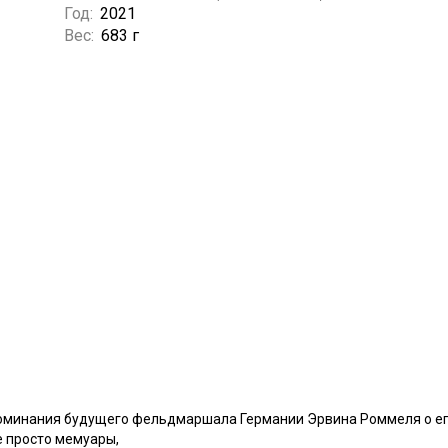
Год:
2021
Вес:
683 г
оминания будущего фельдмаршала Германии Эрвина Роммеля о его
е просто мемуары,