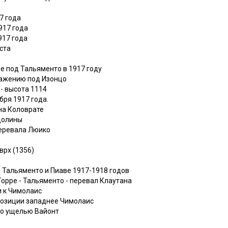
7 года
917 года
917 года
ста
ие под Тальяменто в 1917 году
ражению под Изонцо
 - высота 1114
бря 1917 года.
на Коловрате
 долины
перевала Люико
врх (1356)
з Тальяменто и Пиаве 1917-1918 годов
Toppe - Тальяменто - перевал Клаутана
 к Чимолаис
позиции западнее Чимолаис
по ущелью Вайонт