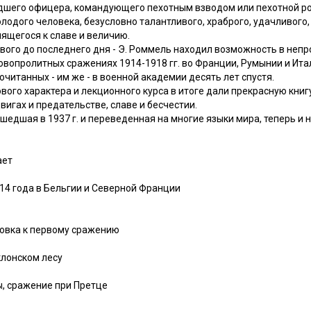
дшего офицера, командующего пехотным взводом или пехотной ро
олодого человека, безусловно талантливого, храброго, удачливого,
ящегося к славе и величию.
вого до последнего дня - Э. Роммель находил возможность в неп
ровопролитных сражениях 1914-1918 гг. во Франции, Румынии и Итал
читанных - им же - в военной академии десять лет спустя.
ого характера и лекционного курса в итоге дали прекрасную книг
вигах и предательстве, славе и бесчестии.
шедшая в 1937 г. и переведенная на многие языки мира, теперь и н
ает
914 года в Бельгии и Северной Франции
товка к первому сражению
клонском лесу
, сражение при Претце