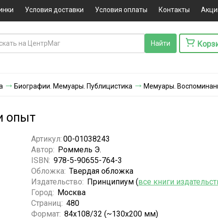
инки
Условия доставки
Условия оплаты
Контакты
Акци
Корз
а
Биографии. Мемуары. Публицистика
Мемуары. Воспоминан
и опыт
Артикул:
00-01038243
Автор:
Роммель Э.
ISBN:
978-5-90655-764-3
Обложка:
Твердая обложка
Издательство:
Принципиум (
все книги издательст
Город:
Москва
Страниц:
480
Формат:
84x108/32 (~130х200 мм)