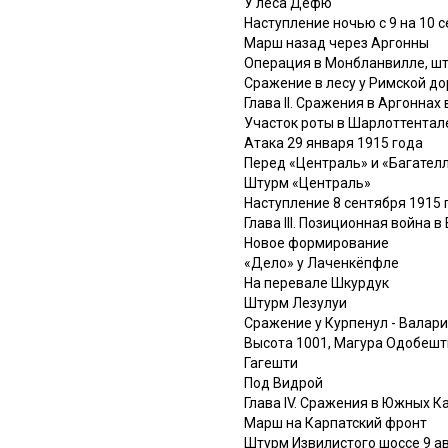
У леса Дефю
Наступление ночью с 9 на 10 
Марш назад через Аргонны
Операция в Монбланвилле, шт
Сражение в лесу у Римской до
Глава II. Сражения в Аргоннах 
Участок роты в Шарлоттентал
Атака 29 января 1915 года
Перед «Централь» и «Багател
Штурм «Централь»
Наступление 8 сентября 1915 
Глава III. Позиционная война 
Новое формирование
«Дело» у Лаченкёпфле
На перевале Шкурдук
Штурм Лезулуи
Сражение у Курпенул - Валар
Высота 1001, Магура Одобешт
Гагешти
Под Видрой
Глава IV. Сражения в Южных Ка
Марш на Карпатский фронт
Штурм Извилистого шоссе 9 ав