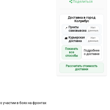
Поделиться
Доставка в город
Колумбус
Пункты
Нет
📍
самовывоза
данных
Курьерская
Нет
🚚
доставка
данных
Показать
Подробнее
все
о доставке
способы
Рассчитать стоимость
доставки
 участии в боях на фронтах