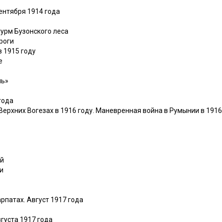
сентября 1914 года
урм Бузонского леса
роги
в 1915 году
е
ль»
года
в Верхних Вогезах в 1916 году. Маневренная война в Румынии в 191
ий
и
рпатах. Август 1917 года
густа 1917 года