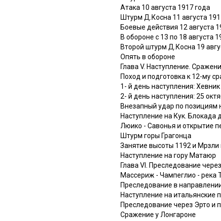
Атака 10 августа 1917 года
Штурм Д.Косна 11 августа 191
Боевые действия 12 августа 1
В обороне с 13 по 18 августа 1
Второй штурм Д.Косна 19 авгу
Опять в обороне
Глава V. Наступление. Сражен
Поход и подготовка к 12-му с
1- й день наступления: Хевник
2- й день наступления: 25 октя
Внезапный удар по позициям 
Наступление на Кук. Блокада
Люико - Савонья и открытие 
Штурм горы Грагонца
Занятие высоты 1192 и Мрзли 
Наступление на гору Матаюр
Глава VI. Преследование чере
Массериж - Чампеглио - река 
Преследование в направлении
Наступление на итальянские 
Преследование через Эрто и 
Сражение у Лонгароне