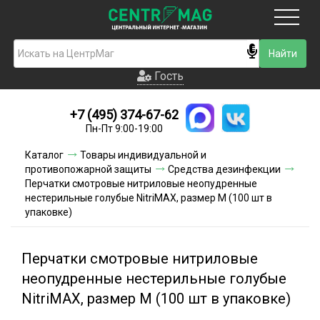
Москва
Гость
Гость
+7 (495) 374-67-62
Новинки
Пн-Пт 9:00-19:00
Условия доставки
Каталог
Товары индивидуальной и
противопожарной защиты
Средства дезинфекции
Условия оплаты
Перчатки смотровые нитриловые неопудренные
нестерильные голубые NitriMAX, размер M (100 шт в
упаковке)
Контакты
Акции и скидки
Перчатки смотровые нитриловые
неопудренные нестерильные голубые
NitriMAX, размер M (100 шт в упаковке)