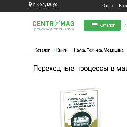
г Колумбус
О нас
Нов
Каталог
ЛЬНЫЙ ИНТЕРНЕТ-МА
ЦЕНТ
Р
А
Г
А
ЗИН
Каталог
Книги
Наука. Техника. Медицина
Переходные процессы в маш