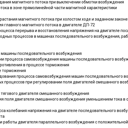
адания магнитного потока при выключении обмотки возбуждения
отока в зоне прямолинейной части магнитной характеристики
растания магнитного потока при холостом ходе и заданном законе 
ия главного магнитного потока в двигателе ДП-72
процесса перерыва и восстановления напряжения на двигателе по
еходных процессов в машинах последовательного возбуждения, р
я машины последовательного возбуждения
ории процесса самовозбуждения машины последовательного возбу
противления в процессе торможения
се торможения
едования процесса самовозбуждения машин последовательного в
ных процессов при регулировании поля двигателей смешанного во
 тягового двигателя смешанного возбуждения
ния поля двигателя смешанного возбуждения уменьшением тока в 
есса колебания напряжения на двигателе последовательного возб
нта
ти работы двигателя параллельного возбуждения с положительной