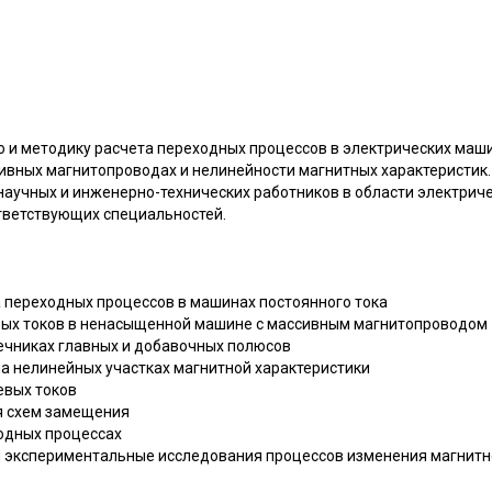
 и методику расчета переходных процессов в электрических маши
сивных магнитопроводах и нелинейности магнитных характеристик.
научных и инженерно-технических работников в области электриче
ответствующих специальностей.
а переходных процессов в машинах постоянного тока
вых токов в ненасыщенной машине с массивным магнитопроводом
дечниках главных и добавочных полюсов
на нелинейных участках магнитной характеристики
евых токов
я схем замещения
ходных процессах
 и экспериментальные исследования процессов изменения магнитно