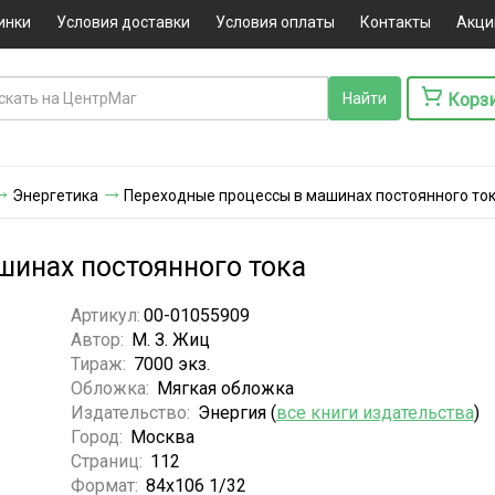
инки
Условия доставки
Условия оплаты
Контакты
Акци
Корз
Энергетика
Переходные процессы в машинах постоянного то
инах постоянного тока
Артикул:
00-01055909
Автор:
М. З. Жиц
Тираж:
7000 экз.
Обложка:
Мягкая обложка
Издательство:
Энергия (
все книги издательства
)
Город:
Москва
Страниц:
112
Формат:
84х106 1/32