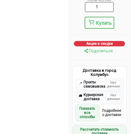
Купить
Акции и скидки
Поделиться
Доставка в город
Колумбус
Пункты
Нет
📍
самовывоза
данных
Курьерская
Нет
🚚
доставка
данных
Показать
Подробнее
все
о доставке
способы
Рассчитать стоимость
доставки