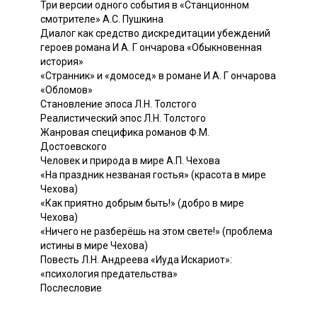
Три версии одного события в «Станционном
смотрителе» А.С. Пушкина
Диалог как средство дискредитации убеждений
героев романа И А. Г ончарова «Обыкновенная
история»
«Странник» и «домосед» в романе И А. Г ончарова
«Обломов»
Становление эпоса Л.Н. Толстого
Реалистический эпос Л.H. Толстого
Жанровая специфика романов Ф.М.
Достоевского
Человек и природа в мире А.П. Чехова
«На праздник незваная гостья» (красота в мире
Чехова)
«Как приятно добрым быть!» (добро в мире
Чехова)
«Ничего не разберёшь на этом свете!» (проблема
истины в мире Чехова)
Повесть Л.H. Андреева «Иуда Искариот»:
«психология предательства»
Послесловие