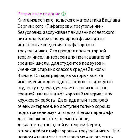
Репринтное издание
Книга известного польского математика Вацлава
Серпинского «Пифагоровы треугольники»,
безусловно, заслуживает внимания советского
читателя. В ней в популярной форме даны
интересные сведения о пифагоровых
треугольниках. Этот раздел элементарной
теории чисел интересен для преподавателей
средней школы, для студентов педвузов и
учеников старших классов средней школы.
В книге 15 параграфов, из которых все, за
исключением двенадцатого, вполне доступны
студенту педвуза, ученику старших классов
средней школы и дают хороший материал для
кружковой работы. Двенадцатый параграф
очень интересен, но доступен только хорошо
подготовленному читателю. В этом параграфе
дано сложное, хотя элементарное,
доказательство одной из теорем Ферма,
относящейся к пифагоровым треугольникам. При
первом чтении этот параграф можно опустить.