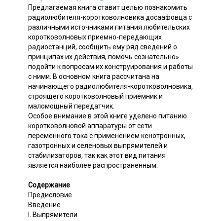
Предлагаемая книга ставит целью познакомить
радиолюбителя-коротковолновика досаафовца с
различными источниками питания любительских
коротковолновых приемно-передающих
радиостанций, сообщить ему ряд сведений о
принципах их действия, помочь сознательно»
подойти к вопросам их конструирования и работы
с ними. В основном книга рассчитана на
начинающего радиолюбителя-коротковолновика,
строящего коротковолновый приемник и
маломощный передатчик.
Особое внимание в этой книге уделено питанию
коротковолновой аппаратуры от сети
переменного тока с применением кенотронных,
газотронных и селеновых выпрямителей и
стабилизаторов, так как этот вид питания
является наиболее распространенным.
Содержание
Предисловие
Введение
I. Выпрямители