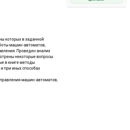
ны которых в заданной
боты машин-автоматов,
вления. Проведен анализ
мотрены некоторые вопросы
ые в книге методы
и при иных способах
управления машин-автоматов,