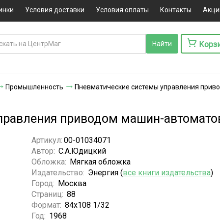
инки
Условия доставки
Условия оплаты
Контакты
Акци
Корз
Промышленность
Пневматические системы управления прив
правления приводом машин-автомато
Артикул:
00-01034071
Автор:
С.А.Юдицкий
Обложка:
Мягкая обложка
Издательство:
Энергия (
все книги издательства
)
Город:
Москва
Страниц:
88
Формат:
84x108 1/32
Год:
1968