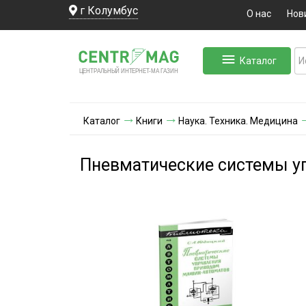
г Колумбус
О нас
Нов
Каталог
ЛЬНЫЙ ИНТЕРНЕТ-МА
ЦЕНТ
Р
А
Г
А
ЗИН
Каталог
Книги
Наука. Техника. Медицина
Пневматические системы у