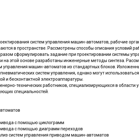
оектирования систем управления машин-автоматов, рабочие орга
ются в пространстве. Рассмотрены способы описания условий ра
разом сформулировать задание при проектировании системы упра
, и на этой основе разработаны инженерные методы синтеза. Расс
ем управления машин-автоматов из стандартных блоков. Изложенн
пневматических систем управления, однако могут использоваться 
ной и бесконтактной электроаппаратуры.
енерно-технических работников, специализирующихся в области 
вующих специальностей.
автоматов
привода с помощью циклограмм
привода с помощью диаграмм переходов
нализ систем управления приводом машин-автоматов