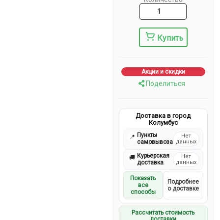
Купить
Акции и скидки
Поделиться
Доставка в город
Колумбус
Пункты
Нет
📍
самовывоза
данных
Курьерская
Нет
🚚
доставка
данных
Показать
Подробнее
все
о доставке
способы
Рассчитать стоимость
доставки