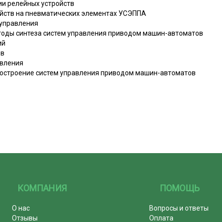
ии релейных устройств
ойств на пневматических элементах УСЭППА
 управления
тоды синтеза систем управления приводом машин-автоматов
ий
ов
авления
 построение систем управления приводом машин-автоматов
КОМПАНИЯ
ПОМОЩЬ
О нас
Вопросы и ответы
Отзывы
Оплата