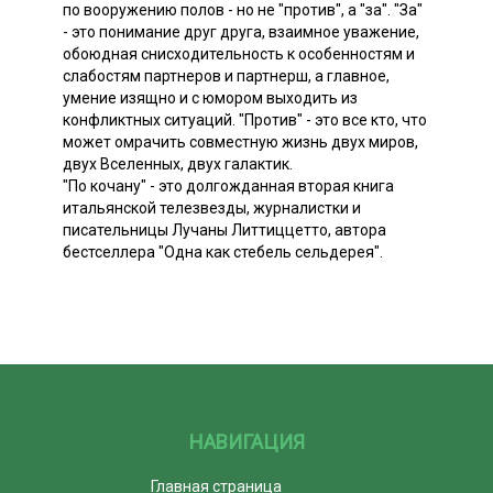
по вооружению полов - но не "против", а "за". "За"
- это понимание друг друга, взаимное уважение,
обоюдная снисходительность к особенностям и
слабостям партнеров и партнерш, а главное,
умение изящно и с юмором выходить из
конфликтных ситуаций. "Против" - это все кто, что
может омрачить совместную жизнь двух миров,
двух Вселенных, двух галактик.
"По кочану" - это долгожданная вторая книга
итальянской телезвезды, журналистки и
писательницы Лучаны Литтиццетто, автора
бестселлера "Одна как стебель сельдерея".
НАВИГАЦИЯ
Главная страница