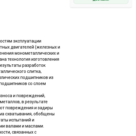
ностям эксплуатации
тных двигателей (железных и
менения монометаллических и
ана технология изготовления
результаты разработок
аллического слитка,
ллических подшипников из
 подшипников со слоем
износа и повреждений,
металлов, в результате
ают повреждения и задиры
зма схватывания, обобщены
таты испытаний и
ми валами и маслами.
ости, связанных с