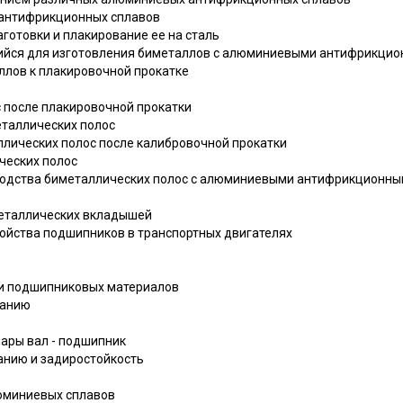
 антифрикционных сплавов
готовки и плакирование ее на сталь
ийся для изготовления биметаллов с алюминиевыми антифрикци
ллов к плакировочной прокатке
 после плакировочной прокатки
таллических полос
лических полос после калибровочной прокатки
ческих полос
водства биметаллических полос с алюминиевыми антифрикционным
металлических вкладышей
войства подшипников в транспортных двигателях
ти подшипниковых материалов
ванию
ары вал - подшипник
анию и задиростойкость
юминиевых сплавов