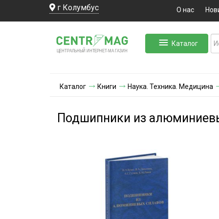
г Колумбус
О нас
Нов
Каталог
ЛЬНЫЙ ИНТЕРНЕТ-МА
ЦЕНТ
Р
А
Г
А
ЗИН
Каталог
Книги
Наука. Техника. Медицина
Подшипники из алюминиев