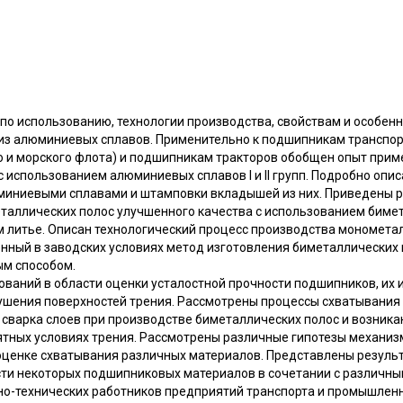
 по использованию, технологии производства, свойствам и особен
из алюминиевых сплавов. Применительно к подшипникам транспор
о и морского флота) и подшипникам тракторов обобщен опыт при
использованием алюминиевых сплавов I и II групп. Подробно опис
миниевыми сплавами и штамповки вкладышей из них. Приведены 
таллических полос улучшенного качества с использованием бимет
 литье. Описан технологический процесс производства мономета
нный в заводских условиях метод изготовления биметаллических
ым способом.
ваний в области оценки усталостной прочности подшипников, их 
шения поверхностей трения. Рассмотрены процессы схватывания 
 сварка слоев при производстве биметаллических полос и возник
тных условиях трения. Рассмотрены различные гипотезы механи
оценке схватывания различных материалов. Представлены резуль
ти некоторых подшипниковых материалов в сочетании с различны
но-технических работников предприятий транспорта и промышленн