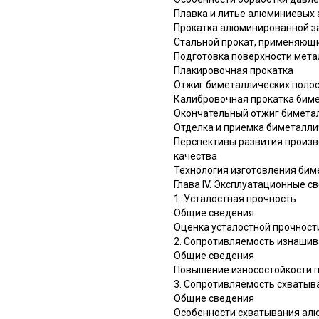
Плавка и литье алюминиевых
Прокатка алюминированной за
Стальной прокат, применяющ
Подготовка поверхности мета
Плакировочная прокатка
Отжиг биметаллических полос
Калибровочная прокатка биме
Окончательный отжиг биметал
Отделка и приемка биметалли
Перспективы развития произ
качества
Технология изготовления би
Глава IV. Эксплуатационные с
1. Усталостная прочность
Общие сведения
Оценка усталостной прочнос
2. Сопротивляемость изнаши
Общие сведения
Повышение износостойкости п
3. Сопротивляемость схватыв
Общие сведения
Особенности схватывания ал