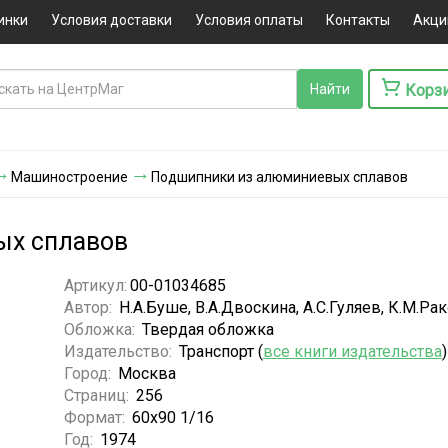
инки
Условия доставки
Условия оплаты
Контакты
Акци
Корз
Машиностроение
Подшипники из алюминиевых сплавов
ых сплавов
Артикул:
00-01034685
Автор:
Н.А.Буше, В.А.Двоскина, А.С.Гуляев, К.М.Ра
Обложка:
Твердая обложка
Издательство:
Транспорт (
все книги издательства
)
Город:
Москва
Страниц:
256
Формат:
60х90 1/16
Год:
1974