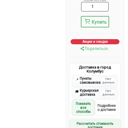
Купить
Акции и скидки
Поделиться
Доставка в город
Колумбус
Пункты
Нет
📍
самовывоза
данных
Курьерская
Нет
🚚
доставка
данных
Показать
Подробнее
все
о доставке
способы
Рассчитать стоимость
доставки