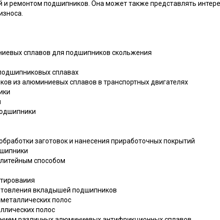
 и ремонтом подшипников. Она может также представлять интерес
износа.
иниевых сплавов для подшипников скольжения
 подшипниковых сплавах
ков из алюминиевых сплавов в транспортных двигателях
ики
и
 подшипники
 обработки заготовок и нанесения приработочных покрытий
одшипники
 литейным способом
итироваиия
готовления вкладышей подшипников
иметаллических полос
ллических полос
ением различных алюминиевых антифрикционных сплавов