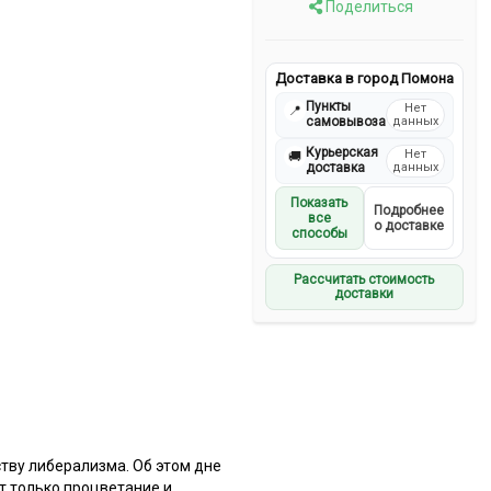
Поделиться
Доставка в город Помона
Пункты
Нет
📍
самовывоза
данных
Курьерская
Нет
🚚
доставка
данных
Показать
Подробнее
все
о доставке
способы
Рассчитать стоимость
доставки
ству либерализма. Об этом дне
т только процветание и