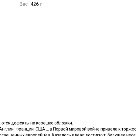
Вес:
426 г
еются дефекты на корешке обложки.
нглии, Франции, США ... в Первой мировой войне привела к торже
освещенных европейцев. Казалось идеал достигнут, будущее несе