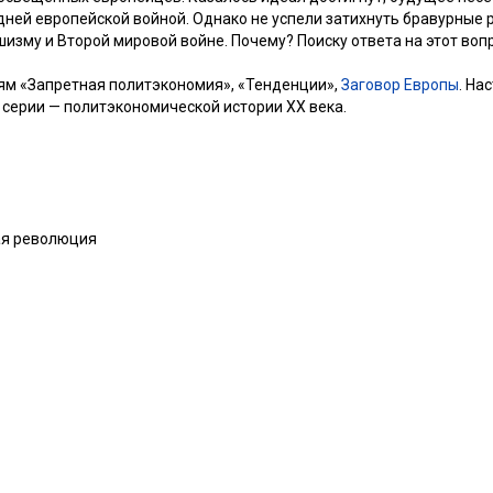
ней европейской войной. Однако не успели затихнуть бравурные р
фашизму и Второй мировой войне. Почему? Поиску ответа на этот в
иям «Запретная политэкономия», «Тенденции»,
Заговор Европы
. На
ерии — политэкономической истории XX века.
ая революция