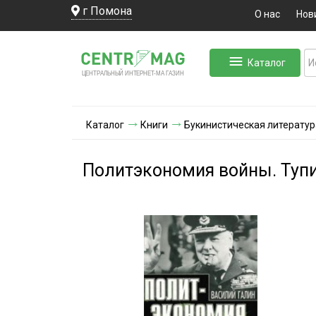
г Помона
О нас
Нов
Каталог
ЛЬНЫЙ ИНТЕРНЕТ-МА
ЦЕНТ
Р
А
Г
А
ЗИН
Каталог
Книги
Букинистическая литератур
Политэкономия войны. Туп