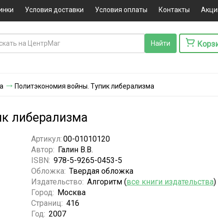
инки
Условия доставки
Условия оплаты
Контакты
Акци
Корз
а
Политэкономия войны. Тупик либерализма
ик либерализма
Артикул:
00-01010120
Автор:
Галин В.В.
ISBN:
978-5-9265-0453-5
Обложка:
Твердая обложка
Издательство:
Алгоритм (
все книги издательства
)
Город:
Москва
Страниц:
416
Год:
2007