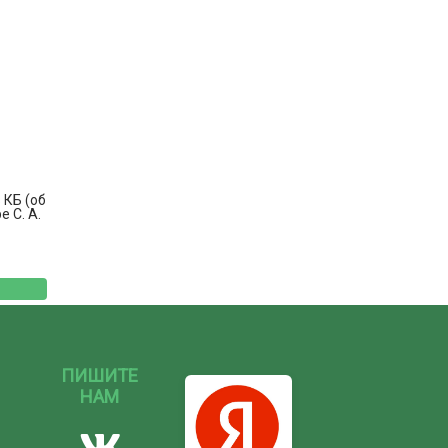
 КБ (об
 С. А.
ПИШИТЕ
НАМ