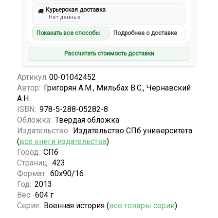
Курьерская доставка
🚚
Нет данных
Показать все способы
Подробнее о доставке
Рассчитать стоимость доставки
Артикул:
00-01042452
Автор:
Григорян А.М., Мильбах В.С., Чернавский
А.Н.
ISBN:
978-5-288-05282-8
Обложка:
Твердая обложка
Издательство:
Издательство СПб университета
(
все книги издательства
)
Город:
СПб
Страниц:
423
Формат:
60х90/16
Год:
2013
Вес:
604 г
Серия:
Военная история (
все товары серии
)