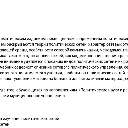
тематическим изданием, посвященным современным политическим с
нем раскрываются теории политических сетей, характер сетевых от
жающей среды, особенности сетевой коммуникации, менеджмент зн
ика таких методов анализа сетей, как моделирование, теория гра
е внимание уделяется описанию видов политических сетей и их ро
чебник содержит описание сетевого политического управления, се
 сетевого политического участия, глобальных политических сетей,
егчают усвоение материала большой иллюстративный материал, с
удентов, обучающихся по направлениям: «Политические науки и ре
ое и муниципальное управление».
ы изучения политических сетей
сетей