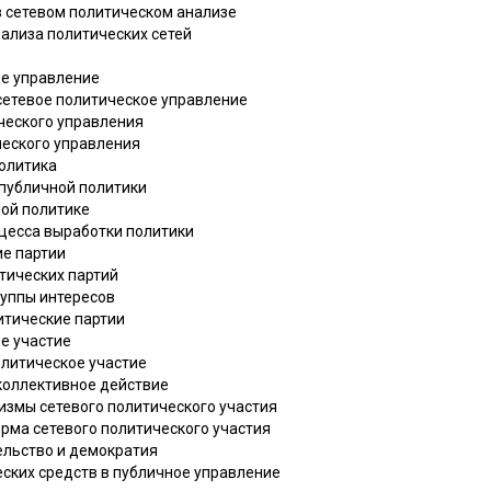
в сетевом политическом анализе
нализа политических сетей
ое управление
 сетевое политическое управление
ического управления
ческого управления
политика
 публичной политики
ной политике
оцесса выработки политики
ие партии
итических партий
руппы интересов
литические партии
ое участие
политическое участие
 коллективное действие
измы сетевого политического участия
орма сетевого политического участия
ельство и демократия
еских средств в публичное управление