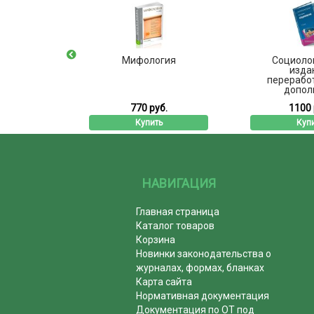
ософии
Мифология
Социолог
изда
перерабо
дополн
б.
770 руб.
1100 
ь
Купить
Куп
НАВИГАЦИЯ
Главная страница
Каталог товаров
Корзина
Новинки законодательства о
журналах, формах, бланках
Карта сайта
Нормативная документация
Документация по ОТ под