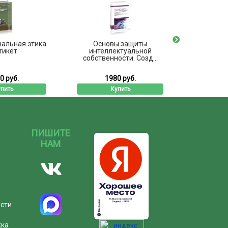
альная этика
Основы защиты
Основ
тикет
интеллектуальной
собственности. Созд...
0 руб.
1980 руб.
5
пить
Купить
ПИШИТЕ
НАМ
ости
жка