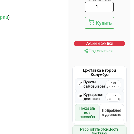
ерии
)
Купить
Акции и скидки
Поделиться
Доставка в город
Колумбус
Пункты
Нет
📍
самовывоза
данных
Курьерская
Нет
🚚
доставка
данных
Показать
Подробнее
все
о доставке
способы
Рассчитать стоимость
доставки