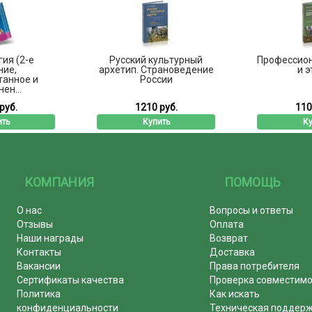
ия (2-е
Русский культурный
Профессион
ние,
архетип. Страноведение
и э
танное и
России
ен...
руб.
1210 руб.
110
ить
Купить
Ку
КОМПАНИЯ
ПОМОЩЬ
О нас
Вопросы и ответы
Отзывы
Оплата
Наши награды
Возврат
Контакты
Доставка
Вакансии
Права потребителя
Сертификаты качества
Проверка совместим
Политика
Как искать
конфиденциальности
Техническая поддер