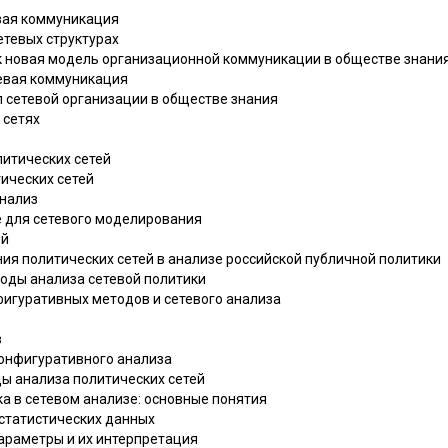
евая коммуникация
сетевых структурах
ак новая модель организационной коммуникации в обществе знани
тевая коммуникация
л сетевой организации в обществе знания
 сетях
литических сетей
ических сетей
анализ
е для сетевого моделирования
ей
ия политических сетей в анализе российской публичной политики
тоды анализа сетевой политики
фигуративных методов и сетевого анализа
в
конфигуративного анализа
ды анализа политических сетей
ка в сетевом анализе: основные понятия
е статистических данных
параметры и их интерпретация