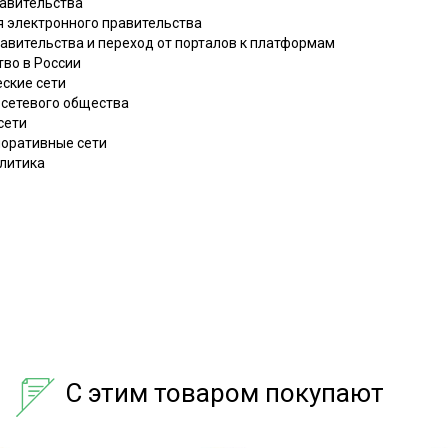
равительства
я электронного правительства
равительства и переход от порталов к платформам
тво в России
еские сети
е сетевого общества
сети
поративные сети
олитика
С этим товаром покупают