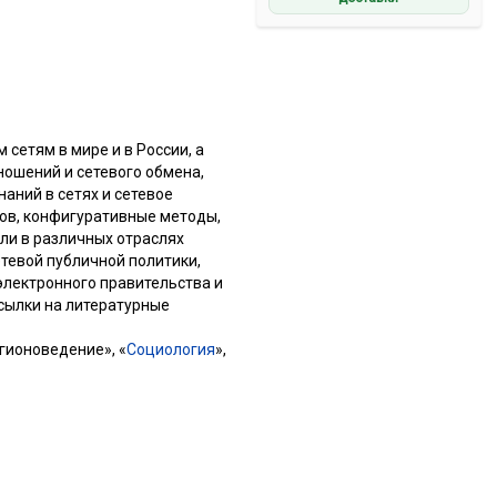
етям в мире и в России, а
ношений и сетевого обмена,
аний в сетях и сетевое
фов, конфигуративные методы,
ли в различных отраслях
тевой публичной политики,
 электронного правительства и
сылки на литературные
гионоведение», «
Социология
»,