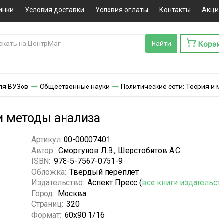
инки
Условия доставки
Условия оплаты
Контакты
Акци
Корз
ля ВУЗов
Общественные науки
Политические сети: Теория и
 и методы анализа
Артикул:
00-00007401
Автор:
Сморгунов Л.В., Шерстобитов А.С.
ISBN:
978-5-7567-0751-9
Обложка:
Твердый переплет
Издательство:
Аспект Пресс (
все книги издательс
Город:
Москва
Страниц:
320
Формат:
60х90 1/16