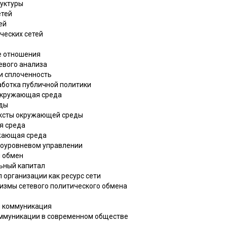
руктуры
етей
ей
ических сетей
е отношения
тевого анализа
 и сплоченность
аботка публичной политики
 окружающая среда
еды
ексты окружающей среды
я среда
ужающая среда
гоуровневом управлении
й обмен
льный капитал
л организации как ресурс сети
измы сетевого политического обмена
я коммуникация
оммуникации в современном обществе