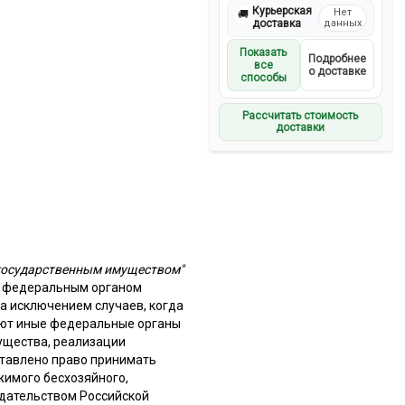
Курьерская
Нет
🚚
доставка
данных
Показать
Подробнее
все
о доставке
способы
Рассчитать стоимость
доставки
 государственным имуществом"
я федеральным органом
 исключением случаев, когда
яют иные федеральные органы
ущества, реализации
ставлено право принимать
жимого бесхозяйного,
одательством Российской