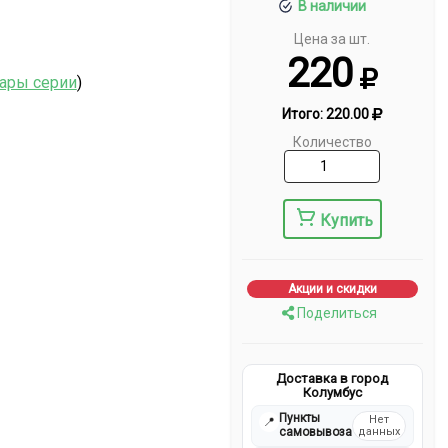
В наличии
Цена за шт.
220
вары серии
)
Итого:
220.00
Количество
Купить
Акции и скидки
Поделиться
Доставка в город
Колумбус
Пункты
Нет
📍
самовывоза
данных