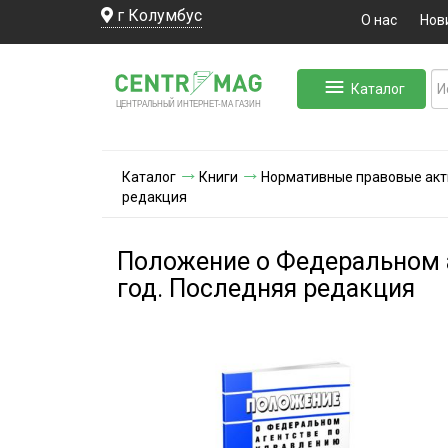
г Колумбус
О нас
Нов
Каталог
ЛЬНЫЙ ИНТЕРНЕТ-МА
ЦЕНТ
Р
А
Г
А
ЗИН
Каталог
Книги
Нормативные правовые ак
редакция
Положение о Федеральном 
год. Последняя редакция