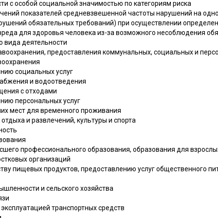
сти с особой социальной значимостью по категориям риска
ачений показателей средневзвешенной частоты нарушений на одно
рушений обязательных требований) при осуществлении определен
вреда для здоровья человека из-за возможного несоблюдения об
о вида деятельности
равоохранения, предоставления коммунальных, социальных и перс
воохранения
нию социальных услуг
набжения и водоотведения
щения с отходами
нию персональных услуг
чих мест для временного проживания
отдыха и развлечений, культуры и спорта
ность
азования
сшего профессионального образования, образования для взрослы
остковых организаций
дству пищевых продуктов, предоставлению услуг общественного п
ышленности и сельского хозяйства
язи
 с эксплуатацией транспортных средств
и