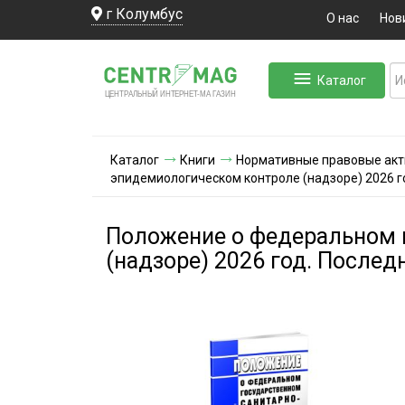
г Колумбус
О нас
Нов
Каталог
ЛЬНЫЙ ИНТЕРНЕТ-МА
ЦЕНТ
Р
А
Г
А
ЗИН
Каталог
Книги
Нормативные правовые ак
эпидемиологическом контроле (надзоре) 2026 г
Положение о федеральном 
(надзоре) 2026 год. Послед