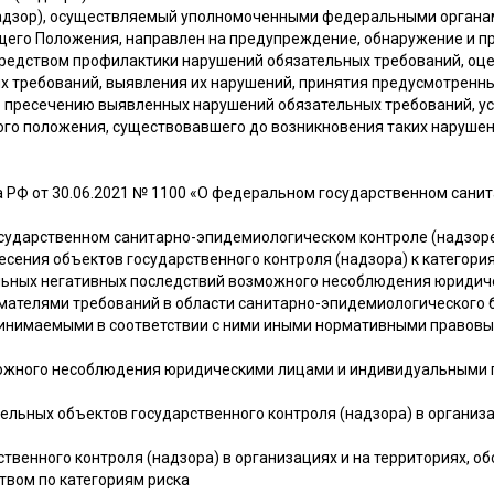
адзор), осуществляемый уполномоченными федеральными органам
ящего Положения, направлен на предупреждение, обнаружение и 
средством профилактики нарушений обязательных требований, оц
х требований, выявления их нарушений, принятия предусмотренн
 пресечению выявленных нарушений обязательных требований, ус
ого положения, существовавшего до возникновения таких нарушен
 РФ от 30.06.2021 № 1100 «О федеральном государственном сан
сударственном санитарно-эпидемиологическом контроле (надзор
есения объектов государственного контроля (надзора) к категори
альных негативных последствий возможного несоблюдения юридич
ателями требований в области санитарно-эпидемиологического б
инимаемыми в соответствии с ними иными нормативными правовы
озможного несоблюдения юридическими лицами и индивидуальными
ельных объектов государственного контроля (надзора) в организа
рственного контроля (надзора) в организациях и на территориях,
твом по категориям риска