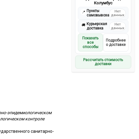
Колумбус
Пункты
Нет
📍
самовывоза
данных
Курьерская
Нет
🚚
доставка
данных
Показать
Подробнее
все
о доставке
способы
Рассчитать стоимость
доставки
арно-эпидемиологическом
ологическом контроле
ударственного санитарно-