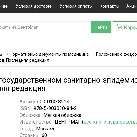
инки
Условия доставки
Условия оплаты
Контакты
Акци
Корз
ты
Нормативные документы по медицине
Положение о федер
од. Последняя редакция
государственном санитарно-эпидеми
няя редакция
Артикул:
00-01038914
ISBN:
978-5-903030-84-2
Обложка:
Мягкая обложка
Издательство:
ЦЕНТРМАГ (
все книги издательств
Город:
Москва
Страниц:
60