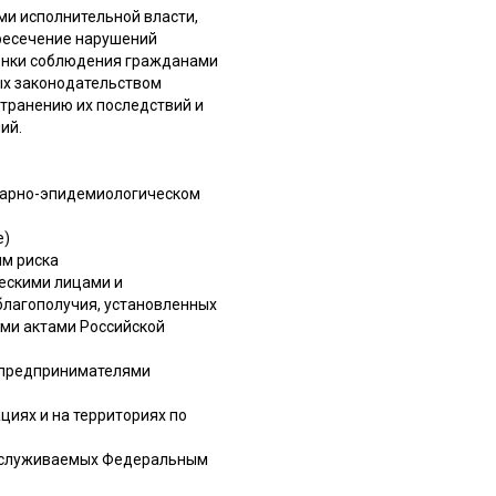
и исполнительной власти,
пресечение нарушений
енки соблюдения гражданами
ых законодательством
транению их последствий и
ий.
итарно-эпидемиологическом
е)
ям риска
ескими лицами и
лагополучия, установленных
ми актами Российской
 предпринимателями
циях и на территориях по
 обслуживаемых Федеральным