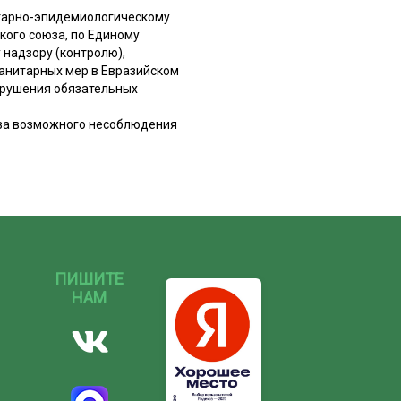
итарно-эпидемиологическому
кого союза, по Единому
надзору (контролю),
санитарных мер в Евразийском
арушения обязательных
-за возможного несоблюдения
ПИШИТЕ
НАМ