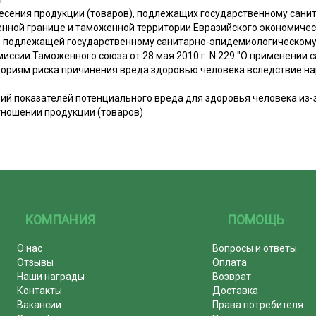
несения продукции (товаров), подлежащих государственному сан
енной границе и таможенной территории Евразийского экономичес
, подлежащей государственному санитарно-эпидемиологическому 
ссии Таможенного союза от 28 мая 2010 г. N 229 "О применении 
егориям риска причинения вреда здоровью человека вследствие н
ий показателей потенциального вреда для здоровья человека из
тношении продукции (товаров)
КОМПАНИЯ
ПОМОЩЬ
О нас
Вопросы и ответы
Отзывы
Оплата
Наши награды
Возврат
Контакты
Доставка
Вакансии
Права потребителя