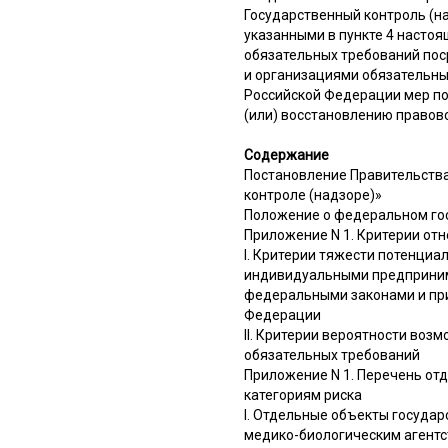
Государственный контроль (н
указанными в пункте 4 насто
обязательных требований по
и организациями обязательны
Российской Федерации мер по
(или) восстановлению правов
Содержание
Постановление Правительства
контроле (надзоре)»
Положение о федеральном го
Приложение N 1. Критерии отн
I. Критерии тяжести потенци
индивидуальными предприним
федеральными законами и пр
Федерации
II. Критерии вероятности в
обязательных требований
Приложение N 1. Перечень отд
категориям риска
I. Отдельные объекты госуда
медико-биологическим агентс