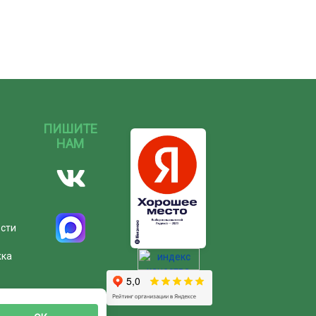
ПИШИТЕ
НАМ
ости
жка