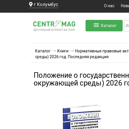
г Колумбус
О нас
Нов
Каталог
ЛЬНЫЙ ИНТЕРНЕТ-МА
ЦЕНТ
Р
А
Г
А
ЗИН
Каталог
Книги
Нормативные правовые ак
среды) 2026 год. Последняя редакция
Положение о государствен
окружающей среды) 2026 г