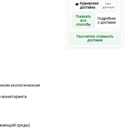
Курьерская
Нет
🚚
доставка
данных
Показать
Подробнее
все
о доставке
способы
Рассчитать стоимость
доставки
енном экологическом
о мониторинга
ужающей среды)