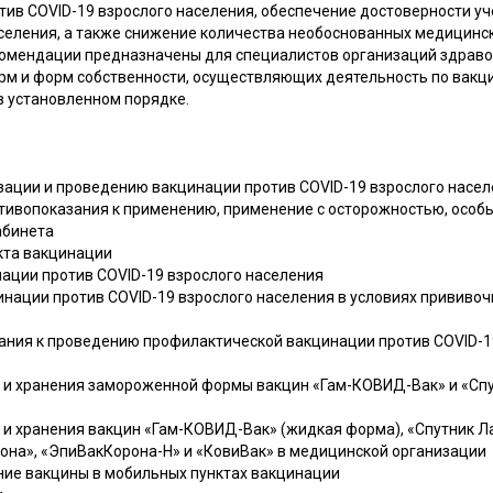
тив COVID-19 взрослого населения, обеспечение достоверности у
аселения, а также снижение количества необоснованных медицинск
омендации предназначены для специалистов организаций здраво
рм и форм собственности, осуществляющих деятельность по вакц
в установленном порядке.
изации и проведению вакцинации против COVID-19 взрослого насе
отивопоказания к применению, применение с осторожностью, особ
абинета
кта вакцинации
нации против COVID-19 взрослого населения
инации против COVID-19 взрослого населения в условиях прививоч
ания к проведению профилактической вакцинации против COVID-1
ки и хранения замороженной формы вакцин «Гам-КОВИД-Вак» и «Сп
и и хранения вакцин «Гам-КОВИД-Вак» (жидкая форма), «Спутник Л
на», «ЭпиВакКорона-Н» и «КовиВак» в медицинской организации
ние вакцины в мобильных пунктах вакцинации