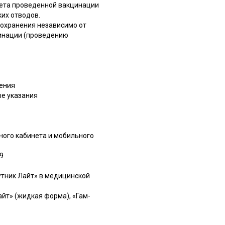
чета проведенной вакцинации
их отводов.
охранения независимо от
инации (проведению
ления
ые указания
ного кабинета и мобильного
9
утник Лайт» в медицинской
айт» (жидкая форма), «Гам-