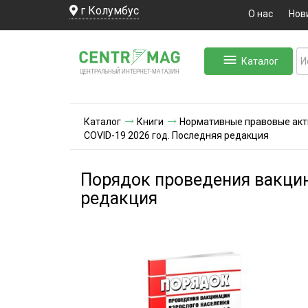
г Колумбус
О нас
Нов
Каталог
ЛЬНЫЙ ИНТЕРНЕТ-МА
ЦЕНТ
Р
А
Г
А
ЗИН
Каталог
Книги
Нормативные правовые ак
COVID-19 2026 год. Последняя редакция
Порядок проведения вакцин
редакция