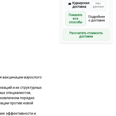
Курьерская
Нет
🚚
доставка
данных
Показать
Подробнее
все
о доставке
способы
Рассчитать стоимость
доставки
ия вакцинации взрослого
заций и их структурных
ных специалистов,
ановленном порядке.
ации против новой
ние эффективности и