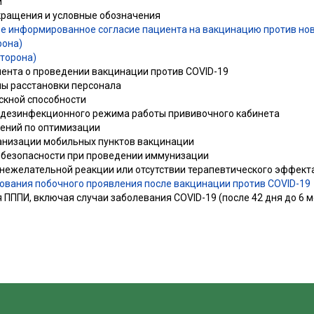
и
окращения и условные обозначения
е информированное согласие пациента на вакцинацию против но
рона)
сторона)
иента о проведении вакцинации против COVID-19
мы расстановки персонала
скной способности
 дезинфекционного режима работы прививочного кабинета
ений по оптимизации
анизации мобильных пунктов вакцинации
 безопасности при проведении иммунизации
 нежелательной реакции или отсутствии терапевтического эффект
ования побочного проявления после вакцинации против COVID-19
 ПППИ, включая случаи заболевания COVID-19 (после 42 дня до 6 