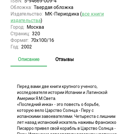
ISBN:
5-94669-009-4
Обложка:
Твердая обложка
Издательство:
МК-Периодика (
все книги
издательства
)
Город:
Москва
Страниц:
320
Формат:
70х100/16
Год:
2002
Описание
Отзывы
Перед вами две книги крупного ученого,
исследователя истории Испании и Латинской
Америки Я.М.Света.
«Последний инка» - это повесть о борьбе,
которую вело Царство Солнца - Перу с
испанскими завоевателями. Четыреста с лишним
лет назад испанский искатель наживы Франсиско
Писарро привел свой корабль в Царство Солнца -