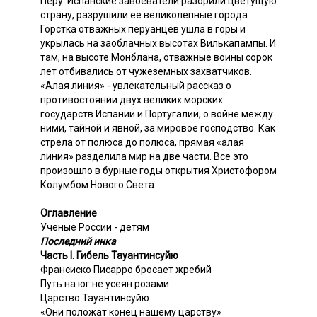
Перу. Испанские завоеватели разорили цветущую
страну, разрушили ее великолепные города.
Горстка отважных перуанцев ушла в горы и
укрылась на заоблачных высотах Вилькапампы. И
там, на высоте Монблана, отважные воины сорок
лет отбивались от чужеземных захватчиков.
«Алая линия» - увлекательный рассказ о
противостоянии двух великих морских
государств Испании и Португалии, о войне между
ними, тайной и явной, за мировое господство. Как
стрела от полюса до полюса, прямая «алая
линия» разделила мир на две части. Все это
произошло в бурные годы открытия Христофором
Колумбом Нового Света.
Оглавление
Ученые России - детям
Последний инка
Часть I. Гибель Тауантинсуйю
Франсиско Писарро бросает жребий
Путь на юг не усеян розами
Царство Тауантинсуйю
«Они положат конец нашему царству»