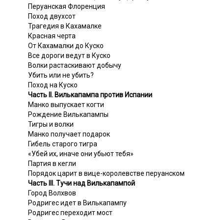
Перуанская Флоренция
Поход двухсот
Трагедия в Кахамалке
Красная черта
От Кахамалки до Куско
Все дороги ведут в Куско
Волки растаскивают добычу
Убить или не убить?
Поход на Куско
Часть II. Вилькапампа против Испании
Манко выпускает когти
Рождение Вилькапампы
Тигры и волки
Манко получает подарок
Гибель старого тигра
«Убей их, иначе они убьют тебя»
Партия в кегли
Порядок царит в вице-королевстве перуанском
Часть III. Тучи над Вилькапампой
Город Волхвов
Родригес идет в Вилькапампу
Родригес переходит мост