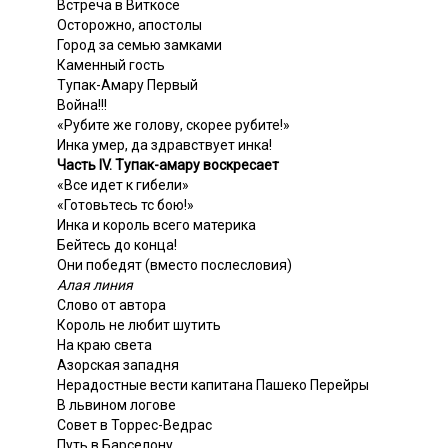
Встреча в Виткосе
Осторожно, апостолы
Город за семью замками
Каменный гость
Тупак-Амару Первый
Война!!!
«Рубите же голову, скорее рубите!»
Инка умер, да здравствует инка!
Часть IV. Тупак-амару воскресает
«Все идет к гибели»
«Готовьтесь тс бою!»
Инка и король всего материка
Бейтесь до конца!
Они победят (вместо послесловия)
Алая линия
Слово от автора
Король не любит шутить
На краю света
Азорская западня
Нерадостные вести капитана Пашеко Перейры
В львином логове
Совет в Торрес-Ведрас
Путь в Барселону