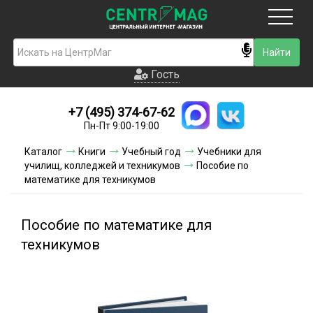
Москва
Гость
Гость
+7 (495) 374-67-62
Новинки
Пн-Пт 9:00-19:00
Условия доставки
Каталог
Книги
Учебный год
Учебники для
училищ, колледжей и техникумов
Пособие по
Условия оплаты
математике для техникумов
Контакты
Пособие по математике для
Акции и скидки
техникумов