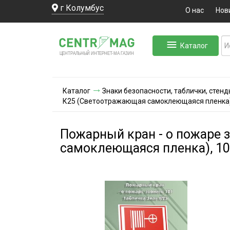
г Колумбус
О нас
Нов
Каталог
ЛЬНЫЙ ИНТЕРНЕТ-МА
ЦЕНТ
Р
А
Г
А
ЗИН
Каталог
Знаки безопасности, таблички, стенд
К25 (Светоотражающая самоклеющаяся плeнка),
Пожарный кран - о пожаре 
самоклеющаяся плeнка), 10