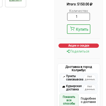
Итого:
5150.00
Количество
Купить
Акции и скидки
Поделиться
Доставка в город
Колумбус
Пункты
Нет
📍
самовывоза
данных
Курьерская
Нет
🚚
доставка
данных
Показать
Подробнее
все
о доставке
способы