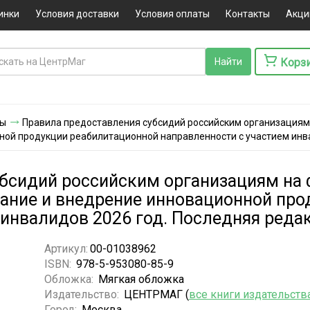
инки
Условия доставки
Условия оплаты
Контакты
Акци
Корз
ты
Правила предоставления субсидий российским организациям
ной продукции реабилитационной направленности с участием инв
бсидий российским организациям на 
ытание и внедрение инновационной пр
 инвалидов 2026 год. Последняя реда
Артикул:
00-01038962
ISBN:
978-5-953080-85-9
Обложка:
Мягкая обложка
Издательство:
ЦЕНТРМАГ (
все книги издательств
Город:
Москва