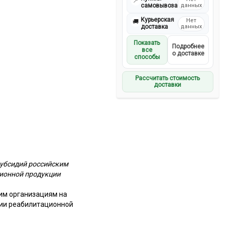
📍
самовывоза
данных
Курьерская
Нет
🚚
доставка
данных
Показать
Подробнее
все
о доставке
способы
Рассчитать стоимость
доставки
субсидий российским
ционной продукции
им организациям на
ции реабилитационной