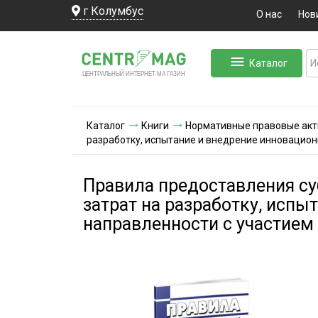
г Колумбус
О нас
Нов
Каталог
ЛЬНЫЙ ИНТЕРНЕТ-МА
ЦЕНТ
Р
А
Г
А
ЗИН
Каталог
Книги
Нормативные правовые ак
разработку, испытание и внедрение инновацион
Правила предоставления су
затрат на разработку, исп
направленности с участием