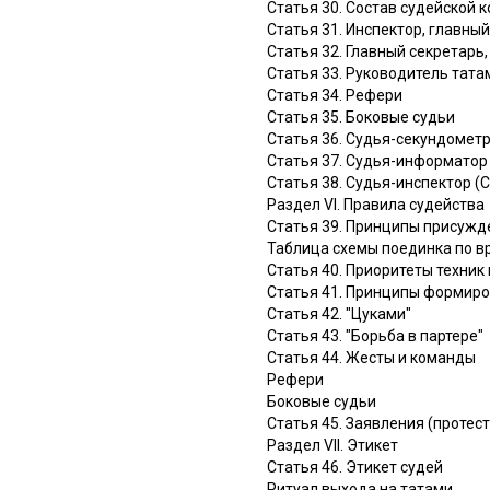
Статья 30. Состав судейской 
Статья 31. Инспектор, главный
Статья 32. Главный секретарь
Статья 33. Руководитель тата
Статья 34. Рефери
Статья 35. Боковые судьи
Статья 36. Судья-секундомет
Статья 37. Судья-информатор
Статья 38. Судья-инспектор (
Раздел VI. Правила судейства
Статья 39. Принципы присужд
Таблица схемы поединка по в
Статья 40. Приоритеты техни
Статья 41. Принципы формир
Статья 42. "Цуками"
Статья 43. "Борьба в партере"
Статья 44. Жесты и команды
Рефери
Боковые судьи
Статья 45. Заявления (протес
Раздел VII. Этикет
Статья 46. Этикет судей
Ритуал выхода на татами