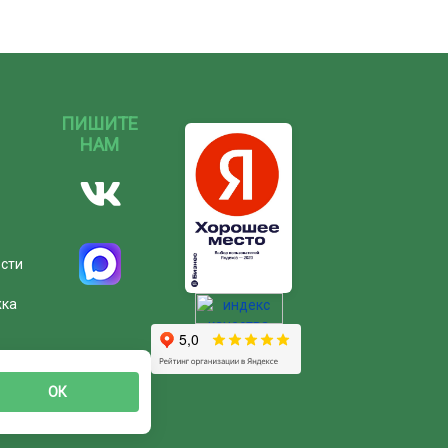
ПИШИТЕ
НАМ
ости
жка
ОК