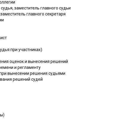
коллегии
 судья, заместитель главного судьи
, заместитель главного секретаря
ми
рист
Судья при участниках)
ения оценок и вынесения решений
ремени и регламенту
к при вынесении решения судьями
ования решений судей
ты)