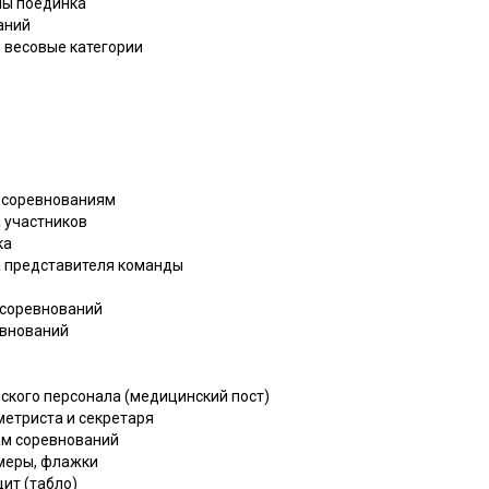
лы поединка
аний
и весовые категории
к соревнованиям
а участников
ка
ва представителя команды
т соревнований
евнований
ского персонала (медицинский пост)
метриста и секретаря
ам соревнований
омеры, флажки
ит (табло)