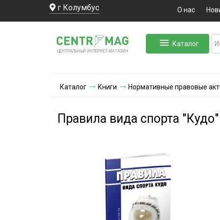
г Колумбус
О нас
Нов
Каталог
ЛЬНЫЙ ИНТЕРНЕТ-МА
ЦЕНТ
Р
А
Г
А
ЗИН
Каталог
Книги
Нормативные правовые ак
Правила вида спорта "Кудо"