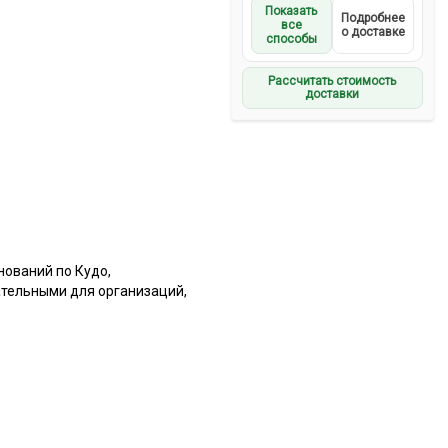
Показать
Подробнее
все
о доставке
способы
Рассчитать стоимость
доставки
нований по Кудо,
ательными для организаций,