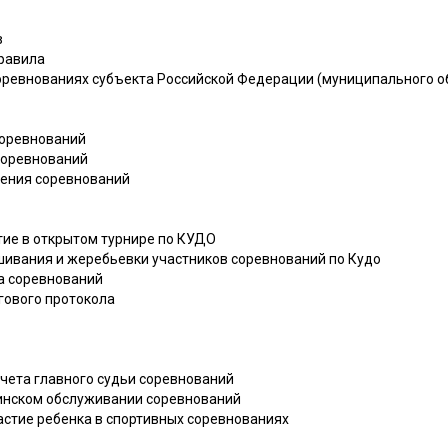
в
правила
оревнованиях субъекта Российской Федерации (муниципального о
соревнований
соревнований
дения соревнований
тие в открытом турнире по КУДО
шивания и жеребьевки участников соревнований по Кудо
а соревнований
гового протокола
чета главного судьи соревнований
инском обслуживании соревнований
астие ребенка в спортивных соревнованиях