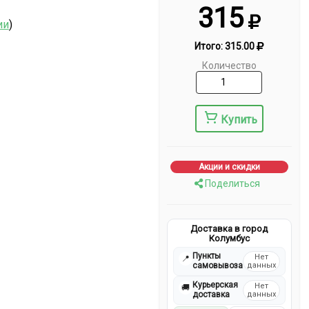
315
ии
)
Итого:
315.00
Количество
Купить
Акции и скидки
Поделиться
Доставка в город
Колумбус
Пункты
Нет
📍
самовывоза
данных
Курьерская
Нет
🚚
доставка
данных