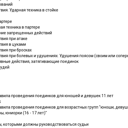
нований
вия. Ударная техника в стойке
артере
ая техника в партере
ение запрещенных действий
твия при атаке
твия в цуками
твия при бросках
твия при болевых и удушениях. Удушения поясом (своим или сопер
ивные действия, затягивающие поединок
судей
равила проведения поединков для юношей и девушек 11 лет
к
авила проведения поединков для возрастных групп "юноши, девушки 
ы, юниорки (16 - 17 лет)"
ы, которыми должны руководствоваться судьи