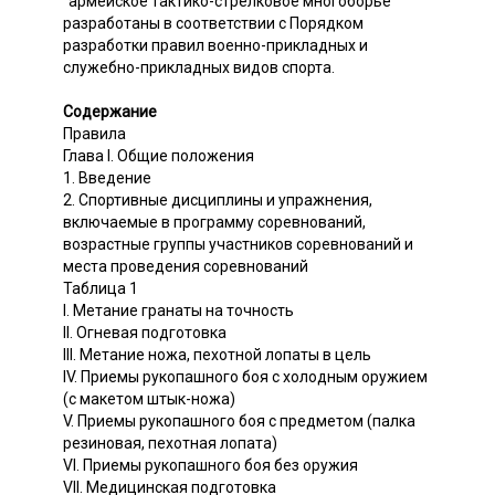
"армейское тактико-стрелковое многоборье"
разработаны в соответствии с Порядком
разработки правил военно-прикладных и
служебно-прикладных видов спорта.
Содержание
Правила
Глава I. Общие положения
1. Введение
2. Спортивные дисциплины и упражнения,
включаемые в программу соревнований,
возрастные группы участников соревнований и
места проведения соревнований
Таблица 1
I. Метание гранаты на точность
II. Огневая подготовка
III. Метание ножа, пехотной лопаты в цель
IV. Приемы рукопашного боя с холодным оружием
(с макетом штык-ножа)
V. Приемы рукопашного боя с предметом (палка
резиновая, пехотная лопата)
VI. Приемы рукопашного боя без оружия
VII. Медицинская подготовка