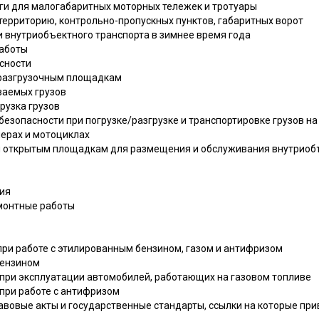
ги для малогабаритных моторных тележек и тротуары
 территорию, контрольно-пропускных пунктов, габаритных ворот
и внутриобъектного транспорта в зимнее время года
работы
асности
о-разгрузочным площадкам
ваемых грузов
грузка грузов
безопасности при погрузке/разгрузке и транспортировке грузов на 
лерах и мотоциклах
и открытым площадкам для размещения и обслуживания внутриоб
ия
монтные работы
 при работе с этилированным бензином, газом и антифризом
бензином
 при эксплуатации автомобилей, работающих на газовом топливе
 при работе с антифризом
вовые акты и государственные стандарты, ссылки на которые пр