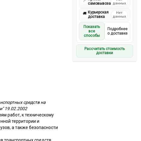
📍
самовывоза
данных
Курьерская
Нет
🚚
доставка
данных
Показать
Подробнее
все
о доставке
способы
Рассчитать стоимость
доставки
анспортных средств на
и" 19.02.2002
ям работ, к техническому
нной территории и
зов, а также безопасности
в транспортных средств,