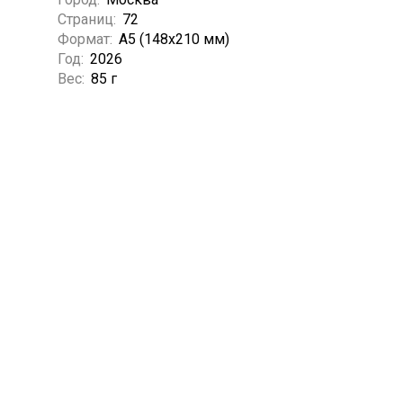
Страниц:
72
Формат:
А5 (148x210 мм)
Год:
2026
Вес:
85 г