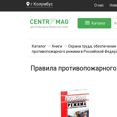
г Колумбус
О нас
Нов
Каталог
ЛЬНЫЙ ИНТЕРНЕТ-МА
ЦЕНТ
Р
А
Г
А
ЗИН
Каталог
Книги
Охрана труда, обеспечение
противопожарного режима в Российской Федера
Правила противопожарного 