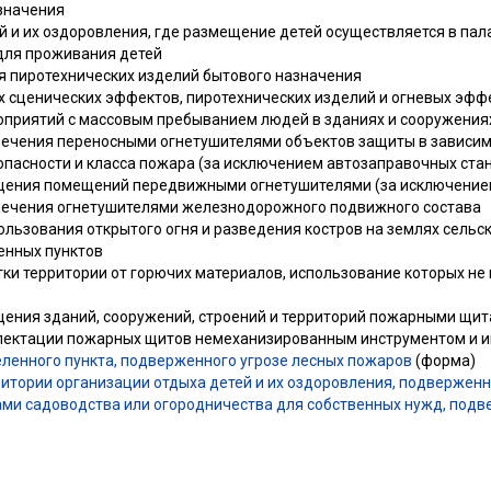
азначения
ей и их оздоровления, где размещение детей осуществляется в пал
для проживания детей
ия пиротехнических изделий бытового назначения
х сценических эффектов, пиротехнических изделий и огневых эфф
оприятий с массовым пребыванием людей в зданиях и сооружения
ечения переносными огнетушителями объектов защиты в зависимо
пасности и класса пожара (за исключением автозаправочных ста
щения помещений передвижными огнетушителями (за исключение
печения огнетушителями железнодорожного подвижного состава
льзования открытого огня и разведения костров на землях сельс
енных пунктов
тки территории от горючих материалов, использование которых не
ения зданий, сооружений, строений и территорий пожарными щи
лектации пожарных щитов немеханизированным инструментом и 
еленного пункта, подверженного угрозе лесных пожаров
(форма)
ритории организации отдыха детей и их оздоровления, подверженн
ми садоводства или огородничества для собственных нужд, подв