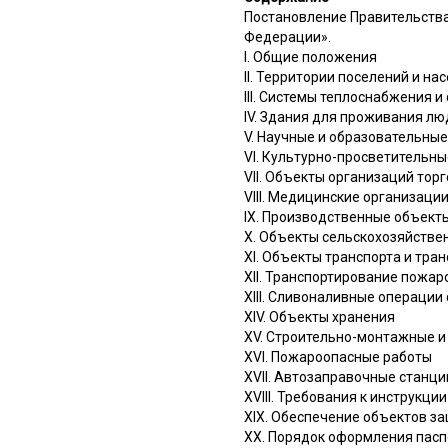
Постановление Правительства
Федерации».
I. Общие положения
II. Территории поселений и на
III. Системы теплоснабжения и
IV. Здания для проживания л
V. Научные и образовательны
VI. Культурно-просветительн
VII. Объекты организаций тор
VIII. Медицинские организаци
IX. Производственные объект
X. Объекты сельскохозяйстве
XI. Объекты транспорта и тра
XII. Транспортирование пожа
XIII. Сливоналивные операци
XIV. Объекты хранения
XV. Строительно-монтажные 
XVI. Пожароопасные работы
XVII. Автозаправочные станци
XVIII. Требования к инструкц
XIX. Обеспечение объектов 
XX. Порядок оформления паспо