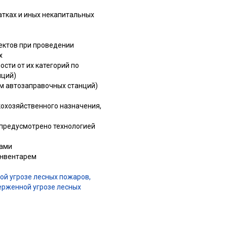
атках и иных некапитальных
ектов при проведении
х
сти от их категорий по
нций)
м автозаправочных станций)
кохозяйственного назначения,
 предусмотрено технологией
тами
инвентарем
ой угрозе лесных пожаров,
ерженной угрозе лесных