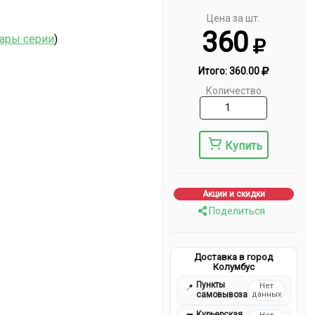
Цена за шт.
360
вары серии
)
Итого:
360.00
Количество
Купить
Акции и скидки
Поделиться
Доставка в город
Колумбус
Пункты
Нет
📍
самовывоза
данных
Курьерская