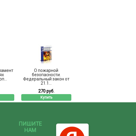
ламент
О пожарной
ях
безопасности.
п...
Федеральный закон от
21.1...
270 руб.
Купить
ПИШИТЕ
НАМ