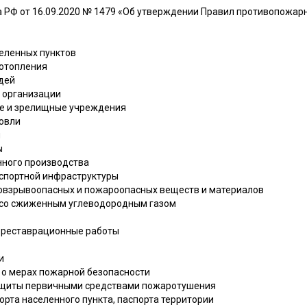
 РФ от 16.09.2020 № 1479 «Об утверждении Правил противопожар
селенных пунктов
 отопления
юдей
е организации
ые и зрелищные учреждения
говли
и
ы
нного производства
нспортной инфраструктуры
ровзрывоопасных и пожароопасных веществ и материалов
и со сжиженным углеводородным газом
и реставрационные работы
и
ии о мерах пожарной безопасности
защиты первичными средствами пожаротушения
рта населенного пункта, паспорта территории