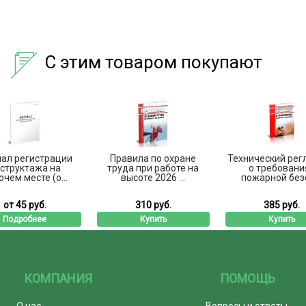
С этим товаром покупают
ал регистрации
Правила по охране
Технический рег
структажа на
труда при работе на
о требовани
чем месте (о...
высоте 2026 ...
пожарной безо
от 45 руб.
310 руб.
385 руб.
Подробнее
Купить
Купить
КОМПАНИЯ
ПОМОЩЬ
О нас
Вопросы и ответы