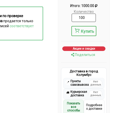
Итого: 1000.00
Количество
и по проверке
ла
продается только
дписей
соответствует
Купить
Акции и скидки
Поделиться
Доставка в город
Колумбус
Пункты
Нет
📍
самовывоза
данных
Курьерская
Нет
🚚
доставка
данных
Показать
Подробнее
все
о доставке
способы