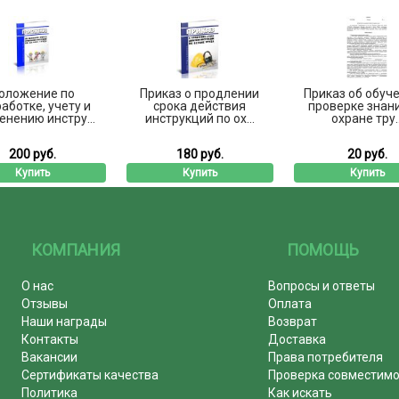
оложение по
Приказ о продлении
Приказ об обуче
аботке, учету и
срока действия
проверке знан
енению инстру...
инструкций по ох...
охране тру..
200 руб.
180 руб.
20 руб.
Купить
Купить
Купить
КОМПАНИЯ
ПОМОЩЬ
О нас
Вопросы и ответы
Отзывы
Оплата
Наши награды
Возврат
Контакты
Доставка
Вакансии
Права потребителя
Сертификаты качества
Проверка совместим
Политика
Как искать