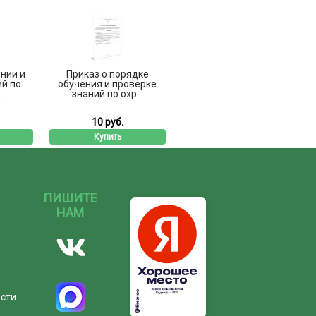
нии и
Приказ о порядке
ий по
обучения и проверке
.
знаний по охр...
10 руб.
Купить
ПИШИТЕ
НАМ
ости