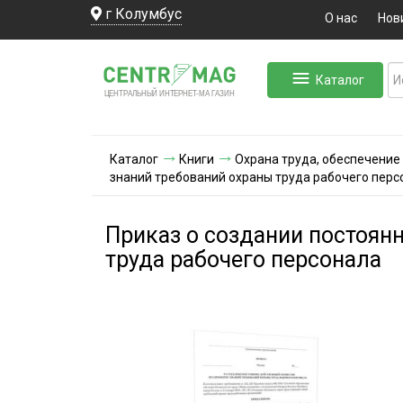
г Колумбус
О нас
Нов
Каталог
ЛЬНЫЙ ИНТЕРНЕТ-МА
ЦЕНТ
Р
А
Г
А
ЗИН
Каталог
Книги
Охрана труда, обеспечение
знаний требований охраны труда рабочего перс
Приказ о создании постоян
труда рабочего персонала