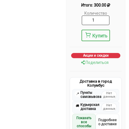
Итого:
300.00
Количество
Купить
Акции и скидки
Поделиться
Доставка в город
Колумбус
Пункты
Нет
📍
самовывоза
данных
Курьерская
Нет
🚚
доставка
данных
Показать
Подробнее
все
о доставке
способы