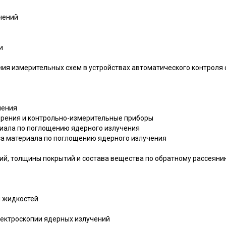
чений
и
ения измерительных схем в устройствах автоматического контроля
чения
ерения и контрольно-измерительные приборы
иала по поглощению ядерного излучения
еса материала по поглощению ядерного излучения
ий, толщины покрытий и состава вещества по обратному рассеяни
и жидкостей
пектроскопии ядерных излучений