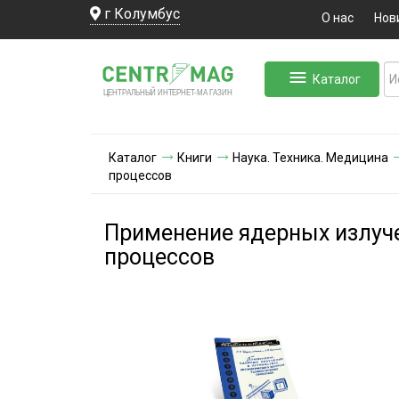
г Колумбус
О нас
Нов
Каталог
ЛЬНЫЙ ИНТЕРНЕТ-МА
ЦЕНТ
Р
А
Г
А
ЗИН
Каталог
Книги
Наука. Техника. Медицина
процессов
Применение ядерных излуче
процессов