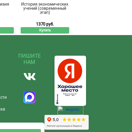
визия
История экономических
учений (современный
этап)
1370 руб.
Купить
ПИШИТЕ
НАМ
ости
жка