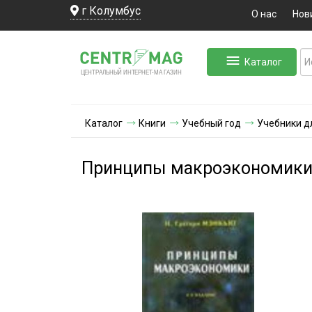
г Колумбус
О нас
Нов
Каталог
ЛЬНЫЙ ИНТЕРНЕТ-МА
ЦЕНТ
Р
А
Г
А
ЗИН
Каталог
Книги
Учебный год
Учебники д
Принципы макроэкономик