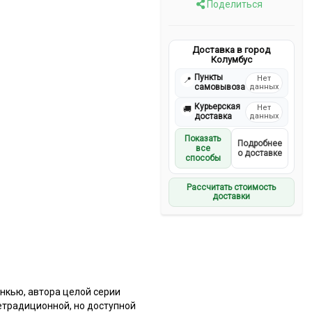
Поделиться
Доставка в город
Колумбус
Пункты
Нет
📍
самовывоза
данных
Курьерская
Нет
🚚
доставка
данных
Показать
Подробнее
все
о доставке
способы
Рассчитать стоимость
доставки
энкью, автора целой серии
нетрадиционной, но доступной