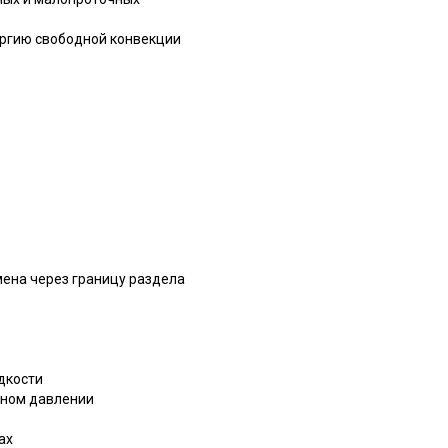
ергию свободной конвекции
мена через границу раздела
дкости
ьном давлении
ах