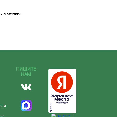
ного сечения
ПИШИТЕ
НАМ
ости
жка