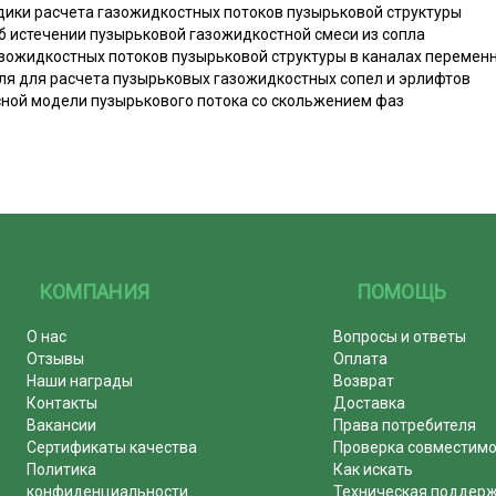
дики расчета газожидкостных потоков пузырьковой структуры
б истечении пузырьковой газожидкостной смеси из сопла
азожидкостных потоков пузырьковой структуры в каналах перемен
ля для расчета пузырьковых газожидкостных сопел и эрлифтов
сной модели пузырькового потока со скольжением фаз
КОМПАНИЯ
ПОМОЩЬ
О нас
Вопросы и ответы
Отзывы
Оплата
Наши награды
Возврат
Контакты
Доставка
Вакансии
Права потребителя
Сертификаты качества
Проверка совместим
Политика
Как искать
конфиденциальности
Техническая поддер