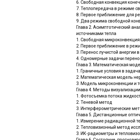
6. Свободная конвекция коне
7. Теплопередача в режиме с
8. Первое приближение для р
9. Два режима свободной кон
Глава 2. Асимптотический ан
источниками тепла
1. Свободная микроконвекция
2. Первое приближение в реж
3. Перенос лучистой анергии 
4. Одномерные задачи перено
Глава 3. Математическая мод
1. Граничные условия в зада
2. Математическая модель не
3. Модель микроконвекции и 
Глава 4. Методы визуализаци
1. Фотосъемка потока жидкос
2. Теневой метод
3. Интерферометрические ме
Глава 5. Дистанционные опти
1. Измерение радиационной 
2. Тепловизионный метод исс
3. ИК-радиометры и тепловиз
Глава 6. Состояние, прогноз