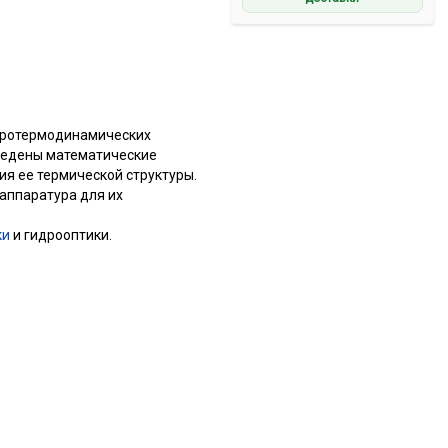
дротермодинамических
иведены математические
я ее термической структуры.
аппаратура для их
ки
и гидрооптики.