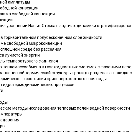
чной амплитуды
вободной конвекции
ежима свободной конвекции
векции
ализ уравнении Навье-Стокса в задачах динамики стратифицирова
 в горизонтальном полубесконечном слое жидкости
име свободной микроконвекции
в сплошной среде без рассеяния
са лучистой энергии
ель температурного скин-слоя
чах тепломассообмена в газожидкостных системах с фазовыми пер
равновесной термической структуры границы раздела газ - жидкос
термического состояния приповерхностного слоя воды
и гидротермодинамических процессов
ти
тоды
ческие методы исследования тепловых полей водной поверхности
температуры
ледования
оры
ирование и управление тепловым и кислородным режимом непроточ