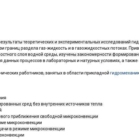
результаты теоретических и экспериментальных исследований ги
зи границ раздела газ-жидкость и в газожидкостных потоках. Пр
остного слоя водной среды, изучены закономерности формировани
 данных процессов в лабораторных и натурных условиях, а также 
нических работников, занятых в области прикладной
гидромехани
ния
ированных сред без внутренних источников тепла
й
левого приближения свободной микроконвекции
име микроконвекции
дачи в режиме микроконвекции
роконвекции