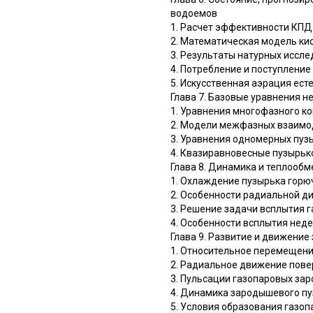
водоемов
1. Расчет эффективности КПД
2. Математическая модель ки
3. Результаты натурных иссл
4. Потребление и поступление
5. Искусственная аэрация ес
Глава 7. Базовые уравнения 
1. Уравнения многофазного к
2. Модели межфазных взаимо
3. Уравнения одномерных пуз
4. Квазиравновесные пузырь
Глава 8. Динамика и теплообм
1. Охлаждение пузырька горюч
2. Особенности радиальной ди
3. Решение задачи всплытия г
4. Особенности всплытия нед
Глава 9. Развитие и движени
1. Относительное перемещен
2. Радиальное движение пове
3. Пульсации газопаровых за
4. Динамика зародышевого пу
5. Условия образования газо