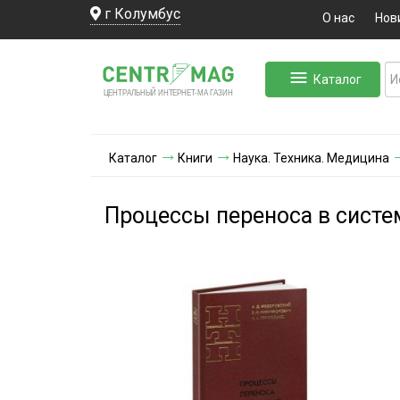
г Колумбус
О нас
Нов
Каталог
ЛЬНЫЙ ИНТЕРНЕТ-МА
ЦЕНТ
Р
А
Г
А
ЗИН
Каталог
Книги
Наука. Техника. Медицина
Процессы переноса в систе