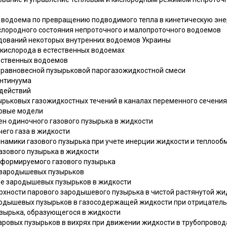
 водоема по превращению подводимого тепла в кинетическую эн
слородного состояния непроточного и малопроточного водоемов
едований некоторых внутренних водоемов Украины
 кислорода в естественных водоемах
тественных водоемов
неравновесной пузырьковой парогазожидкостной смеси
онтинуума
действий
ырьковых газожидкостных течений в каналах переменного сечения
ковые модели
ен одиночного газового пузырька в жидкости
его газа в жидкости
намики газового пузырька при учете инерции жидкости и теплооб
азового пузырька в жидкости
еформируемого газового пузырька
е зародышевых пузырьков
ие зародышевых пузырьков в жидкости
рхности парового зародышевого пузырька в чистой растянутой жи
родышевых пузырьков в газосодержащей жидкости при отрицател
зырька, образующегося в жидкости
паровых пузырьков в вихрях при движении жидкости в трубопровод