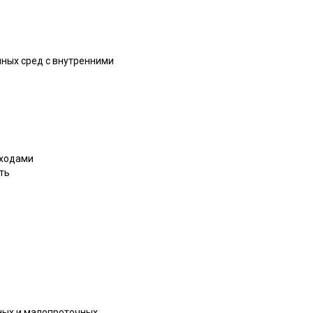
нных сред с внутренними
еходами
ть
ных и малопроточных