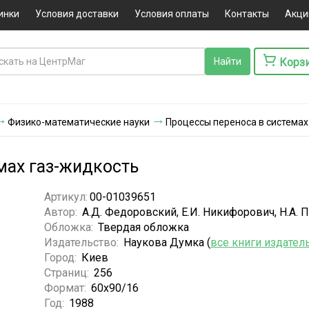
инки
Условия доставки
Условия оплаты
Контакты
Акци
Корз
Физико-математические науки
Процессы переноса в системах
мах газ-жидкость
Артикул:
00-01039651
Автор:
А.Д. Федоровский, Е.И. Никифорович, Н.А. 
Обложка:
Твердая обложка
Издательство:
Наукова Думка (
все книги издател
Город:
Киев
Страниц:
256
Формат:
60x90/16
Год:
1988