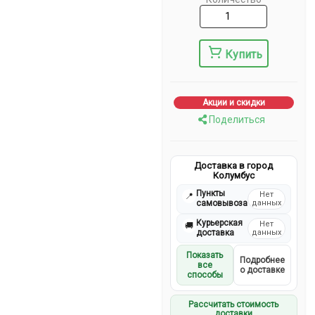
Купить
Акции и скидки
Поделиться
Доставка в город
Колумбус
Пункты
Нет
📍
самовывоза
данных
Курьерская
Нет
🚚
доставка
данных
Показать
Подробнее
все
о доставке
способы
Рассчитать стоимость
доставки