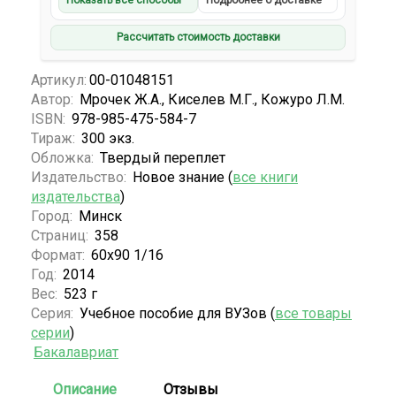
Показать все способы
Подробнее о доставке
Рассчитать стоимость доставки
Артикул:
00-01048151
Автор:
Мрочек Ж.А., Киселев М.Г., Кожуро Л.М.
ISBN:
978-985-475-584-7
Тираж:
300 экз.
Обложка:
Твердый переплет
Издательство:
Новое знание (
все книги
издательства
)
Город:
Минск
Страниц:
358
Формат:
60х90 1/16
Год:
2014
Вес:
523 г
Серия:
Учебное пособие для ВУЗов (
все товары
серии
)
Бакалавриат
Описание
Отзывы