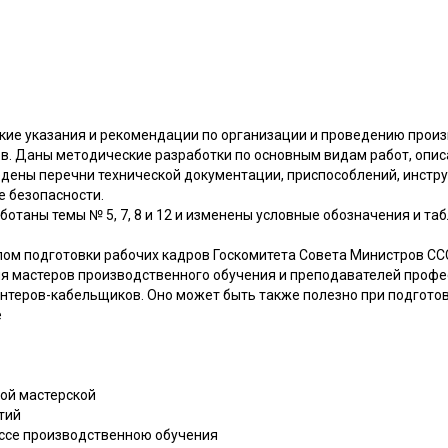
кие указания и рекомендации по организации и проведению прои
. Даны методические разработки по основным видам работ, опис
дены перечни технической документации, приспособлений, инстру
е безопасности.
ботаны темы № 5, 7, 8 и 12 и изменены условные обозначения и та
ом подготовки рабочих кадров Госкомитета Совета Министров СС
я мастеров производственного обучения и преподавателей профе
нтеров-кабельщиков. Оно может быть также полезно при подгото
е
ой мастерской
тий
ссе производственною обучения