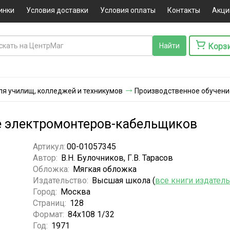
инки
Условия доставки
Условия оплаты
Контакты
Акци
Корз
ля училищ, колледжей и техникумов
Производственное обучени
е электромонтеров-кабельщиков
Артикул:
00-01057345
Автор:
В.Н. Булочников, Г.В. Тарасов
Обложка:
Мягкая обложка
Издательство:
Высшая школа (
все книги издател
Город:
Москва
Страниц:
128
Формат:
84х108 1/32
Год:
1971