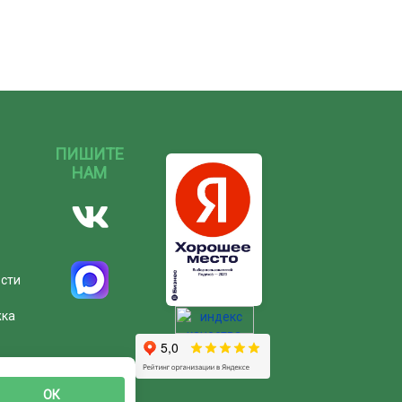
ПИШИТЕ
НАМ
ости
жка
ОК