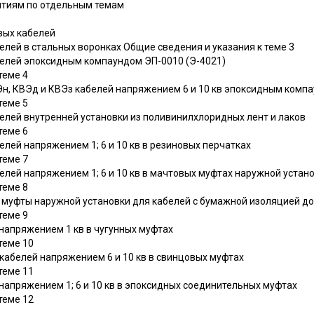
ятиям по отдельным темам
вых кабелей
елей в стальных воронках Общие сведения и указания к теме 3
белей эпоксидным компаундом ЭП-0010 (Э-4021)
теме 4
н, КВЭд и КВЭз кабелей напряжением 6 и 10 кв эпоксидным компа
теме 5
елей внутренней установки из поливинилхлоридных лент и лаков
теме 6
елей напряжением 1; 6 и 10 кв в резиновых перчатках
теме 7
елей напряжением 1; 6 и 10 кв в мачтовых муфтах наружной устан
теме 8
 муфты наружной установки для кабелей с бумажной изоляцией до
теме 9
напряжением 1 кв в чугунных муфтах
теме 10
кабелей напряжением 6 и 10 кв в свинцовых муфтах
теме 11
напряжением 1; 6 и 10 кв в эпоксидных соединительных муфтах
теме 12