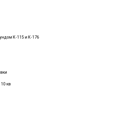
ундом К-115 и К-176
овки
 10 кв