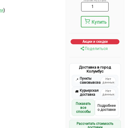
ии
)
Купить
Акции и скидки
Поделиться
Доставка в город
Колумбус
Пункты
Нет
📍
самовывоза
данных
Курьерская
Нет
🚚
доставка
данных
Показать
Подробнее
все
о доставке
способы
Рассчитать стоимость
доставки