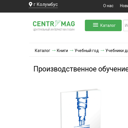
г Колумбус
О нас
Нов
Каталог
ЛЬНЫЙ ИНТЕРНЕТ-МА
ЦЕНТ
Р
А
Г
А
ЗИН
Каталог
Книги
Учебный год
Учебники д
Производственное обучени