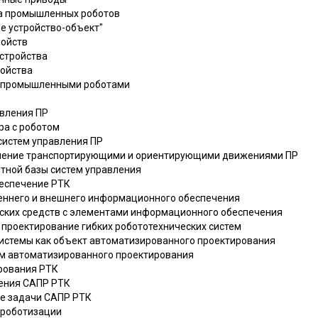
тва промышленных роботов
ое устройство-объект"
ройств
устройства
ройства
ия промышленными роботами
авления ПР
ра с роботом
систем управления ПР
вление транспортирующими и ориентирующими движениями ПР
тной базы систем управления
беспечение РТК
реннего и внешнего информационного обеспечения
еских средств с элементами информационного обеспечения
 проектирование гибких робототехнических систем
 системы как объект автоматизированного проектирования
ем автоматизированного проектирования
ирования РТК
чения САПР РТК
ые задачи САПР РТК
 роботизации