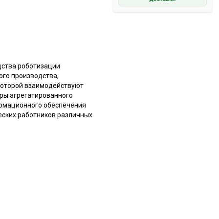
дства роботизации
ого производства,
 которой взаимодействуют
ры агрегатированного
ормационного обеспечения
еских работников различных