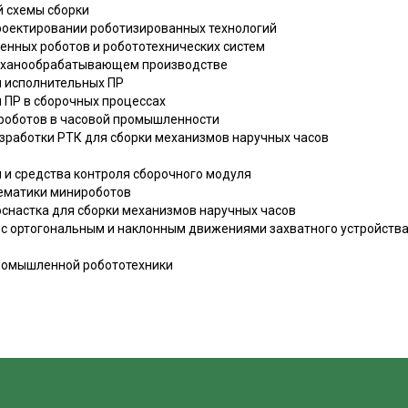
й схемы сборки
проектировании роботизированных технологий
енных роботов и робототехнических систем
еханообрабатывающем производстве
я исполнительных ПР
 ПР в сборочных процессах
я роботов в часовой промышленности
азработки РТК для сборки механизмов наручных часов
я и средства контроля сборочного модуля
нематики минироботов
оснастка для сборки механизмов наручных часов
с ортогональным и наклонным движениями захватного устройств
промышленной робототехники