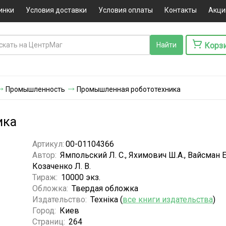
инки
Условия доставки
Условия оплаты
Контакты
Акци
Корз
Промышленность
Промышленная робототехника
ика
Артикул:
00-01104366
Автор:
Ямпольский Л. С., Яхимович Ш.А., Вайсман Е. 
Козаченко Л. В.
Тираж:
10000 экз.
Обложка:
Твердая обложка
Издательство:
Технiка (
все книги издательства
)
Город:
Киев
Страниц:
264