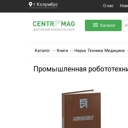
г Колумбус
О нас
Нов
Каталог
ЛЬНЫЙ ИНТЕРНЕТ-МА
ЦЕНТ
Р
А
Г
А
ЗИН
Каталог
Книги
Наука. Техника. Медицина
Промышленная робототехн