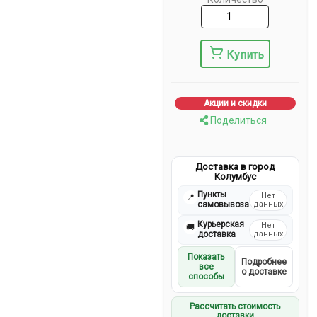
Купить
Акции и скидки
Поделиться
Доставка в город
Колумбус
Пункты
Нет
📍
самовывоза
данных
Курьерская
Нет
🚚
доставка
данных
Показать
Подробнее
все
о доставке
способы
Рассчитать стоимость
доставки