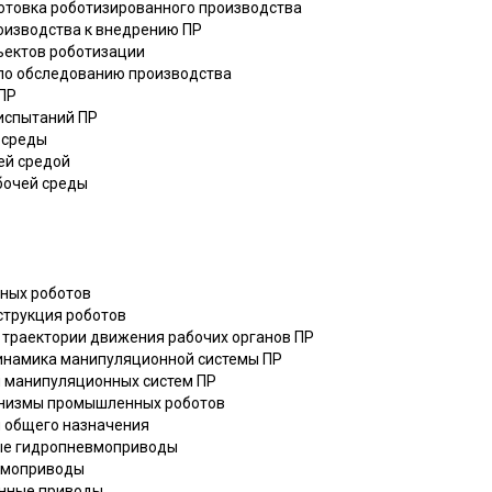
дготовка роботизированного производства
роизводства к внедрению ПР
бъектов роботизации
 по обследованию производства
ПР
 испытаний ПР
й среды
ей средой
бочей среды
нных роботов
струкция роботов
 траектории движения рабочих органов ПР
динамика манипуляционной системы ПР
и манипуляционных систем ПР
ханизмы промышленных роботов
 общего назначения
ые гидропневмоприводы
вмоприводы
онные приводы