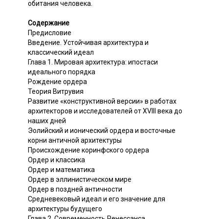
обитания человека.
Содержание
Предисловие
Введение. Устойчивая архитектура и
классический идеал
Глава 1. Мировая архитектура: ипостаси
идеального порядка
Рождение ордера
Теория Витрувия
Развитие «конструктивной версии» в работах
архитекторов и исследователей от XVIII века до
наших дней
Эолийский и ионический ордера и восточные
корни античной архитектуры
Происхождение коринфского ордера
Ордер и классика
Ордер и математика
Ордер в эллинистическом мире
Ордер в поздней античности
Средневековый идеал и его значение для
архитектуры будущего
Глава 2. Современность Ренессанса