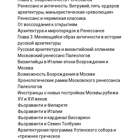
Ренессанс и античность: Витрувий, пять ордеров
архитектуры, маньеристическая «революция»
Ренессанс и неримская классика
От воссоздания к открытиям
Архитектура и миропорядок в Ренессансе
Глава 3. Меняющийся образ античности в истории
русской архитектуры
Русская архитектура и византийский эллинизм
Московский ренессанс Палеологов
Византийцы в Италии эпохи Возрождения и
Москва
Возможность Возрождения в Москве
Хронологические рамки Московского ренессанса
Палеологов
Иностранцы о новых постройках Москвы рубежа
XV и XVI веков
Фьораванти и Филарете
Фьораванти в Италии
Фьораванти и кардинал Виссарион
Фьораванти и Семен Толбузин
Архитектурная программа Успенского собора и
«прежнее греческое