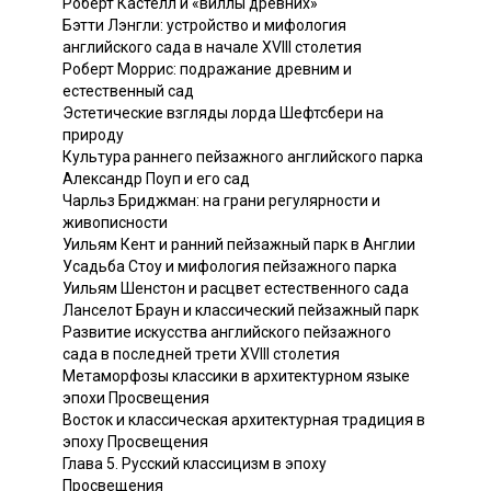
Роберт Кастелл и «виллы древних»
Бэтти Лэнгли: устройство и мифология
английского сада в начале XVIII столетия
Роберт Моррис: подражание древним и
естественный сад
Эстетические взгляды лорда Шефтсбери на
природу
Культура раннего пейзажного английского парка
Александр Поуп и его сад
Чарльз Бриджман: на грани регулярности и
живописности
Уильям Кент и ранний пейзажный парк в Англии
Усадьба Стоу и мифология пейзажного парка
Уильям Шенстон и расцвет естественного сада
Ланселот Браун и классический пейзажный парк
Развитие искусства английского пейзажного
сада в последней трети XVIII столетия
Метаморфозы классики в архитектурном языке
эпохи Просвещения
Восток и классическая архитектурная традиция в
эпоху Просвещения
Глава 5. Русский классицизм в эпоху
Просвещения