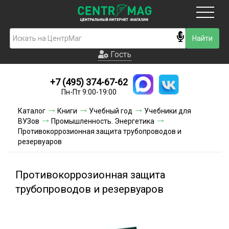
Москва
Гость
Гость
+7 (495) 374-67-62
Новинки
Пн-Пт 9:00-19:00
Условия доставки
Каталог
Книги
Учебный год
Учебники для
ВУЗов
Промышленность. Энергетика
Условия оплаты
Противокоррозионная защита трубопроводов и
резервуаров
Контакты
Противокоррозионная защита
Акции и скидки
трубопроводов и резервуаров