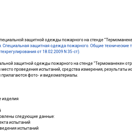
специальной защитной одежды пожарного на стенде "Термоманек
я. Специальная защитная одежда пожарного. Общие технические 
техрегулирования от 18.02.2009 N 35-ст).
альной защитной одежды пожарного на стенде "Термоманекен от
и место проведения испытаний, средства измерения, результаты и
и прилагаются фото- и видеоматериалы.
е изделия
й
новлены следующие данные:
ъекта испытаний
оведения испытаний