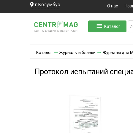
г Колумбус
О нас
Нов
Каталог
ЛЬНЫЙ ИНТЕРНЕТ-МА
ЦЕНТ
Р
А
Г
А
ЗИН
Каталог
Журналы и бланки
Журналы для 
Протокол испытаний специ