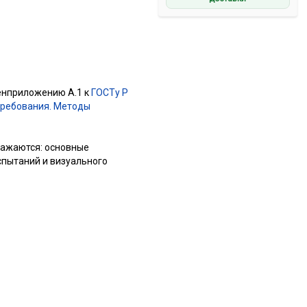
енприложению А.1 к
ГОСТу Р
требования. Методы
ражаются: основные
спытаний и визуального