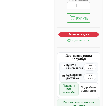
Купить
Акции и скидки
Поделиться
Доставка в город
Колумбус
Пункты
Нет
📍
самовывоза
данных
Курьерская
Нет
🚚
доставка
данных
Показать
Подробнее
все
о доставке
способы
Рассчитать стоимость
доставки