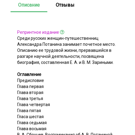
Описание
Отзывы
Репринтное издание
Среди русских женщин-путешественниц
Александра Потанина занимает почетное место.
Описанию ее трудовой жизни, прервавшейся в
разгаре научной деятельности, посвящена
биография, составленная Е. А. и В. М. Зариными.
Оглавление
Предисловие
Глава первая
Глава вторая
Глава третья
Глава четвертая
Глава пятая
Гласа шестая
Глава седьмая
Глава восьмая
В. А. Сбручев. Воспоминания об А. В. Потаниной