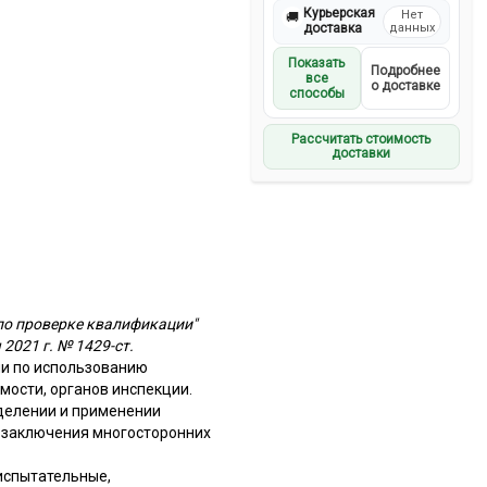
Курьерская
Нет
🚚
доставка
данных
Показать
Подробнее
все
о доставке
способы
Рассчитать стоимость
доставки
 по проверке квалификации"
2021 г. № 1429-ст.
ии по использованию
мости, органов инспекции.
делении и применении
е заключения многосторонних
 испытательные,