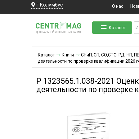
г Колумбус
О нас
Нов
Каталог
ЛЬНЫЙ ИНТЕРНЕТ-МА
ЦЕНТ
Р
А
Г
А
ЗИН
Каталог
Книги
СНиП, СП, СО,СТО, РД, НП, 
деятельности по проверке квалификации 2026 г
Р 1323565.1.038-2021 Оценк
деятельности по проверке 