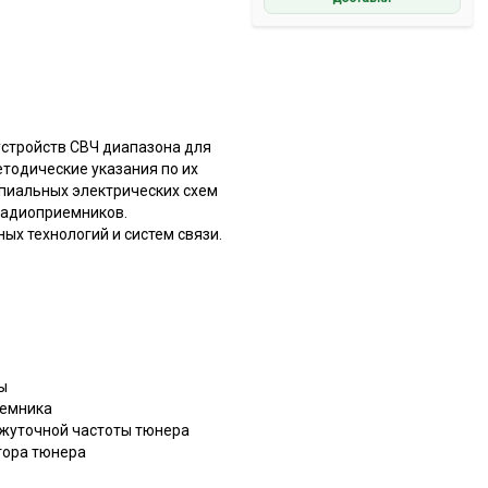
устройств СВЧ диапазона для
тодические указания по их
пиальных электрических схем
радиоприемников.
х технологий и систем связи.
ы
иемника
ежуточной частоты тюнера
тора тюнера