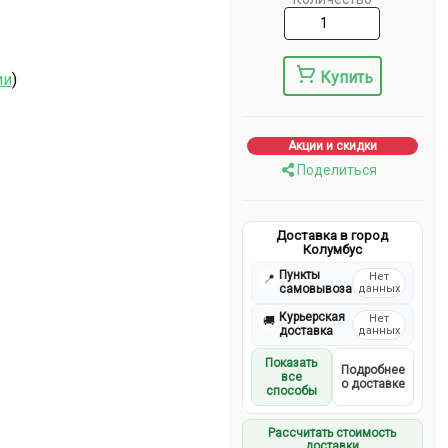
Купить
ии
)
Акции и скидки
Поделиться
Доставка в город
Колумбус
Пункты
Нет
📍
самовывоза
данных
Курьерская
Нет
🚚
доставка
данных
Показать
Подробнее
все
о доставке
способы
Рассчитать стоимость
доставки