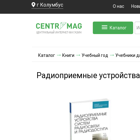
г Колумбус
О нас
Нов
Каталог
ЛЬНЫЙ ИНТЕРНЕТ-МА
ЦЕНТ
Р
А
Г
А
ЗИН
Каталог
Книги
Учебный год
Учебники д
Радиоприемные устройства 