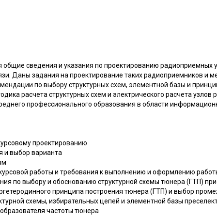
я общие сведения и указания по проектированию радиоприемных 
язи. Даны задания на проектирование таких радиоприемников и ме
мендации по выбору структурных схем, элементной базы и принци
одика расчета структурных схем и электрического расчета узлов 
реднего профессионального образования в области информационны
 курсовому проектированию
я и выбор варианта
ям
 курсовой работы и требования к выполнению и оформлению работ
ания по выбору и обоснованию структурной схемы тюнера (ГТП) пр
пергетеродинного принципа построения тюнера (ГТП) и выбор пром
уктурной схемы, избирательных цепей и элементной базы преселек
еобразователя частоты тюнера