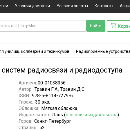
инки
Условия доставки
Условия оплаты
Контакты
Акци
Корз
ля училищ, колледжей и техникумов
Радиоприемные устройства
систем радиосвязи и радиодоступа
Артикул:
00-01038356
Автор:
Травин Г.А., Травин Д.С.
ISBN:
978-5-8114-7279-6
Тираж:
30 экз.
Обложка:
Мягкая обложка
Издательство:
Лань (
все книги издательства
)
Город:
Санкт-Петербург
Страниц:
52