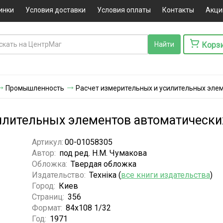
инки
Условия доставки
Условия оплаты
Контакты
Акци
Корз
Промышленность
Расчет измерительных и усилительных эле
илительных элементов автоматически
Артикул:
00-01058305
Автор:
под ред. Н.М. Чумакова
Обложка:
Твердая обложка
Издательство:
Технiка (
все книги издательства
)
Город:
Киев
Страниц:
356
Формат:
84х108 1/32
Год:
1971