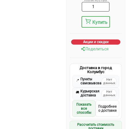
Купить
Акции и скидки
Поделиться
Доставка в город
Колумбус
Пункты
Нет
📍
самовывоза
данных
Курьерская
Нет
🚚
доставка
данных
Показать
Подробнее
все
о доставке
способы
Рассчитать стоимость
доставки