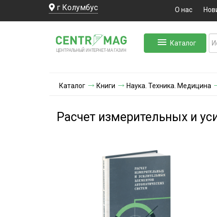
г Колумбус
О нас
Нов
Каталог
ЛЬНЫЙ ИНТЕРНЕТ-МА
ЦЕНТ
Р
А
Г
А
ЗИН
Каталог
Книги
Наука. Техника. Медицина
Расчет измерительных и ус