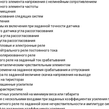
ьного элемента напряжения с нелинейным сопротивлением
ьного элемента частоты
ремещения
ласования следящих систем
еления
емы их включения при заданной точности датчика
го датчика угла рассогласования
ка угла рассогласования
 угла рассогласования
епловые и электронные реле
ейтрального реле постоянного тока
 поляризованного реле
ого реле на заданный ток срабатывания
биметаллическим чувствительным элементом
времени на заданное время срабатывания и отпускания
ера по заданной величине скачка напряжения на выходе
 на тиристорах
омашинные усилители
характеристики
итных усилителей на минимум веса или габарита
еля с несколькими входами при заданных коэффициентах усиления 
нитного реле по заданной зоне нечувствительности и амплитуде си
ей по заданному коэффициенту усиления