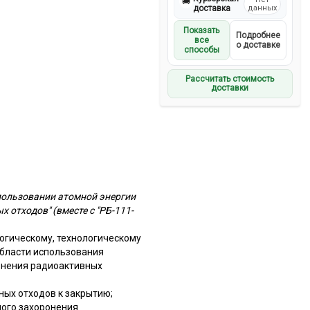
🚚
доставка
данных
Показать
Подробнее
все
о доставке
способы
Рассчитать стоимость
доставки
спользовании атомной энергии
отходов" (вместе с "РБ-111-
огическому, технологическому
области использования
онения радиоактивных
ных отходов к закрытию;
ного захоронения