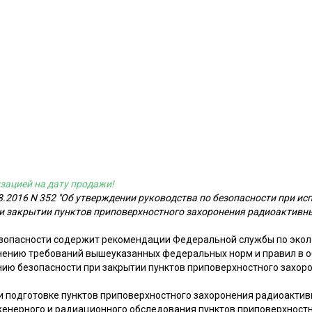
зацией на дату продажи!
8.2016 N 352 "Об утверждении руководства по безопасности при и
и закрытии пунктов приповерхностного захоронения радиоактивных 
зопасности содержит рекомендации Федеральной службы по экол
нению требований вышеуказанных федеральных норм и правил в 
нию безопасности при закрытии пунктов приповерхностного захор
и подготовке пунктов приповерхностного захоронения радиоактив
енерного и радиационного обследования пунктов приповерхност