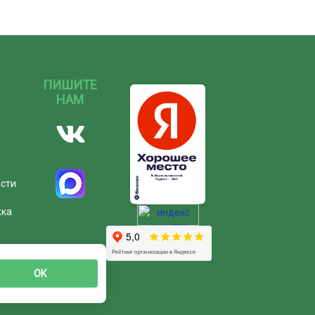
ПИШИТЕ
НАМ
ости
жка
ОК