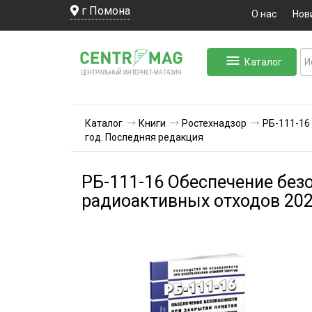
г Помона
О нас
Нов
Каталог
ЛЬНЫЙ ИНТЕРНЕТ-МА
ЦЕНТ
Р
А
Г
А
ЗИН
Каталог
Книги
Ростехнадзор
РБ-111-16
год. Последняя редакция
РБ-111-16 Обеспечение без
радиоактивных отходов 202