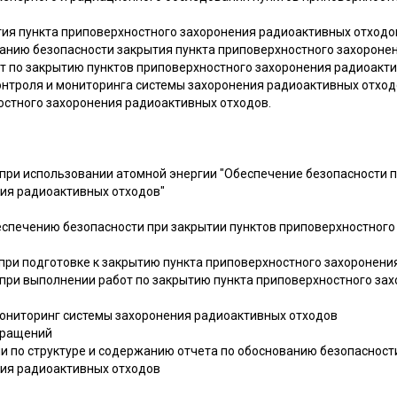
ия пункта приповерхностного захоронения радиоактивных отходо
ванию безопасности закрытия пункта приповерхностного захороне
т по закрытию пунктов приповерхностного захоронения радиоакти
нтроля и мониторинга системы захоронения радиоактивных отходо
остного захоронения радиоактивных отходов.
 при использовании атомной энергии "Обеспечение безопасности п
ия радиоактивных отходов"
беспечению безопасности при закрытии пунктов приповерхностног
и при подготовке к закрытию пункта приповерхностного захоронен
и при выполнении работ по закрытию пункта приповерхностного за
мониторинг системы захоронения радиоактивных отходов
кращений
и по структуре и содержанию отчета по обоснованию безопасност
ия радиоактивных отходов