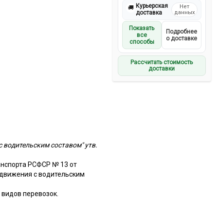
Курьерская
Нет
🚚
доставка
данных
Показать
Подробнее
все
о доставке
способы
Рассчитать стоимость
доставки
 водительским составом" утв.
анспорта РСФСР № 13 от
и движения с водительским
видов перевозок.