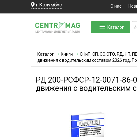
г Колумбус
О нас
Нов
Каталог
ЛЬНЫЙ ИНТЕРНЕТ-МА
ЦЕНТ
Р
А
Г
А
ЗИН
Каталог
Книги
СНиП, СП, СО,СТО, РД, НП, 
движения с водительским составом 2026 год. П
РД 200-РСФСР-12-0071-86-0
движения с водительским с