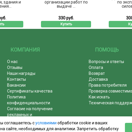
, здания и
организации работ по
по экс
ния...
выдаче ...
силов
руб.
330 руб.
300
ить
Купить
Ку
КОМПАНИЯ
ПОМОЩЬ
О нас
Вопросы и ответы
Отзывы
Оплата
Наши награды
Возврат
Контакты
Доставка
Вакансии
Права потребителя
Сертификаты качества
Проверка совместим
Политика
Как искать
конфиденциальности
Техническая поддер
Согласие на получение
рекламных и
информационных рассылок
вы соглашаетесь с
условиями
обработки cookie и ваших
Почему журналы покупают у
на сайте, необходимых для аналитики. Запретить обработку