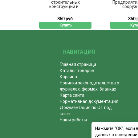
раждающие
строительных
Предприятия
ии...
конструкций и...
сооруже
б.
350 руб.
350 
ь
Купить
Куп
НАВИГАЦИЯ
Главная страница
Каталог товаров
Корзина
Новинки законодательства о
журналах, формах, бланках
Карта сайта
Нормативная документация
Документация по ОТ под
ключ
Наши работы
Нажмите “ОК”, если 
данных о поведении 