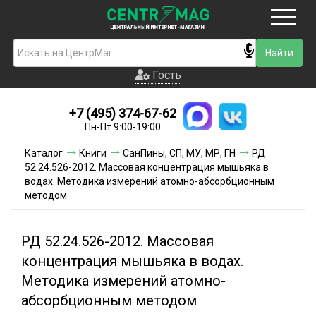
Москва
Гость
Гость
+7 (495) 374-67-62
Новинки
Пн-Пт 9:00-19:00
Условия доставки
Каталог
Книги
СанПины, СП, МУ, МР, ГН
РД
52.24.526-2012. Массовая концентрация мышьяка в
Условия оплаты
водах. Методика измерений атомно-абсорбционным
методом
Контакты
РД 52.24.526-2012. Массовая
Акции и скидки
концентрация мышьяка в водах.
Методика измерений атомно-
абсорбционным методом