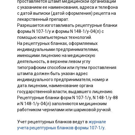
проставляется штамп медицинской организации
с указанием ее наименования, адреса и телефона
с датой выписки (датой оформления) рецепта на
лекарственный препарат.
Разрешается изготавливать рецептурные бланки
формы N 107-1/у и формы N 148-1/у-04(л) с
помощью компьютерных технологий.
На рецептурных бланках, оформляемых
индивидуальными предпринимателями,
имеющими лицензию на медицинскую
деятельность, в верхнем левом углу
типографским способом или путем проставления
штампа должен быть указан адрес
индивидуального предпринимателя, номер и
дата лицензии, наименование органа
государственной власти, выдавшего лицензию.
Рецептурные бланки форм N 107-1/у, N 148-1/у-88
и N 148-1/у-04(л) заполняются медицинским
работником чернилами или шариковой ручкой.
Учет рецептурных бланков ведут в
журнале
учета рецептурных бланков формы 107-1/у
.