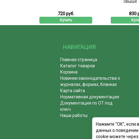
8 ...
свыше 1
уб.
720 руб.
830 
ь
Купить
Куп
НАВИГАЦИЯ
Главная страница
Каталог товаров
Корзина
Новинки законодательства о
журналах, формах, бланках
Карта сайта
Нормативная документация
Документация по ОТ под
ключ
Наши работы
Нажмите “ОК”, если 
данных о поведении 
cookie можете через