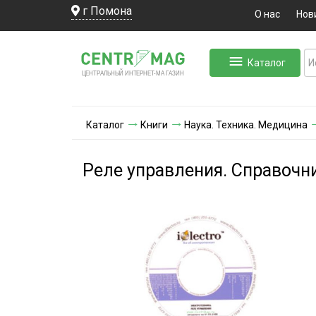
г Помона
О нас
Нов
Каталог
ЛЬНЫЙ ИНТЕРНЕТ-МА
ЦЕНТ
Р
А
Г
А
ЗИН
Каталог
Книги
Наука. Техника. Медицина
Реле управления. Справочн