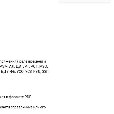
пряжения), реле времени и
, РЭМ, АЛ, ДЗТ, РТ, РОТ, МЗО,
 БДУ, ФЕ, УСО, УСЗ, РЗД, ЗЗП,
яет в формате PDF
ечати справочника или его