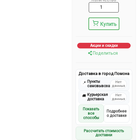
Купить
Акции и скидки
Поделиться
Доставка в город Помона
Пункты
Нет
📍
самовывоза
данных
Курьерская
Нет
🚚
доставка
данных
Показать
Подробнее
все
о доставке
способы
Рассчитать стоимость
доставки