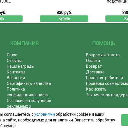
000...
подстанции 
руб.
830 руб.
830
ить
Купить
Ку
КОМПАНИЯ
ПОМОЩЬ
О нас
Вопросы и ответы
Отзывы
Оплата
Наши награды
Возврат
Контакты
Доставка
Вакансии
Права потребителя
Сертификаты качества
Проверка совместим
Политика
Как искать
конфиденциальности
Техническая поддер
Согласие на получение
рекламных и
информационных рассылок
вы соглашаетесь с
условиями
обработки cookie и ваших
Почему журналы покупают у
на сайте, необходимых для аналитики. Запретить обработку
нас!
 браузер