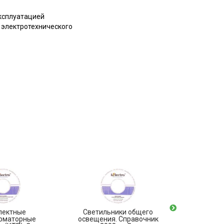
ксплуатацией
 электротехнического
лектные
Светильники общего
Выключа
рматорные
освещения. Справочник
напря