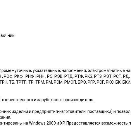
авочник
промежуточные, указательные, напряжения, электромагнитные на
Н , РОФ, РКФ , РНФ , РНН , РЭ, РЭВ, РТД, РТФ, РКЗ, РТЗ, РЭТ, РСТ, РД
ТРН, ТБ, ТРТП, ТР, ТРМ, РМ, РСМ, РМОП, БРЭ, РГР, РСГ, РКС, БК, БКИ,
1 отечественного и зарубежного производителя.
очник изделий и предприятия-изготовители, поставщики) и позвол
сания.
ентированы на Windows 2000 и XP. Предоставляется возможность п