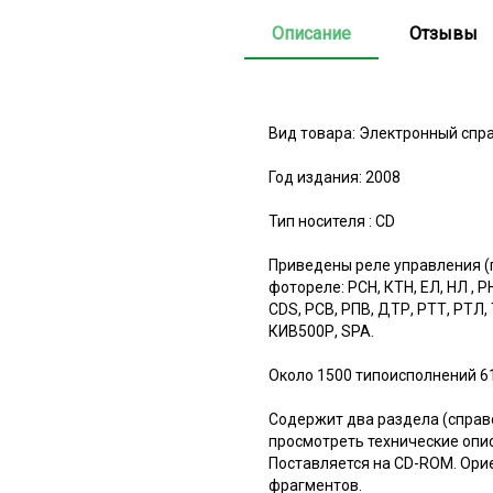
Описание
Отзывы
Вид товара: Электронный спр
Год издания: 2008
Тип носителя : CD
Приведены реле управления (
фотореле: РСН, КТН, ЕЛ, НЛ , Р
CDS, РСВ, РПВ, ДТР, РТТ, РТЛ, 
КИВ500Р, SPA.
Около 1500 типоисполнений 6
Содержит два раздела (справ
просмотреть технические опи
Поставляется на CD-ROM. Ори
фрагментов.