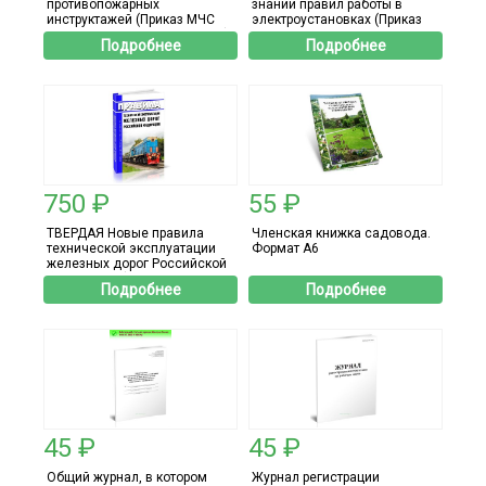
противопожарных
знаний правил работы в
инструктажей (Приказ МЧС
электроустановках (Приказ
России от 16.12.2024 N 1120)
Минтруда от 15.12.2020 №
Подробнее
Подробнее
903н) - 8 страниц
750 ₽
55 ₽
ТВЕРДАЯ Новые правила
Членская книжка садовода.
технической эксплуатации
Формат А6
железных дорог Российской
Федерации (Приказ
Подробнее
Подробнее
Минтранса России от
23.06.2022 N 250) 2026 год.
Последняя редакция
45 ₽
45 ₽
Общий журнал, в котором
Журнал регистрации