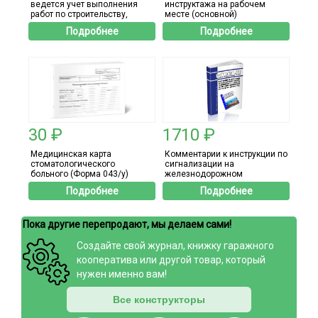
ведется учет выполнения
инструктажа на рабочем
работ по строительству,
месте (основной)
реконструкции, капитальному
Подробнее
Подробнее
ремонту объекта
капитального строительства
30 ₽
1710 ₽
Медицинская карта
Комментарии к инструкции по
стоматологического
сигнализации на
больного (Форма 043/у)
железнодорожном
транспорте Российской
Подробнее
Подробнее
Федерации (Приложение №1
к Правилам технической
эксплуатации железных
Пока другие перепродают, мы делаем сами!
дорог Российской
Федерации)
Создайте свой журнал, книжку гаражного
кооператива или другой товар, который
нужен именно вам!
Все конструкторы