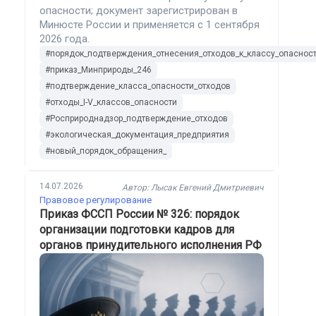
опасности; документ зарегистрирован в
Минюсте России и применяется с 1 сентября
2026 года.
#порядок_подтверждения_отнесения_отходов_к_классу_опаснос
#приказ_Минприроды_246
#подтверждение_класса_опасности_отходов
#отходы_I-V_классов_опасности
#Росприроднадзор_подтверждение_отходов
#экологическая_документация_предприятия
#новый_порядок_обращения_
14.07.2026
Автор: Лысак Евгений Дмитриевич
Правовое регулирование
Приказ ФССП России № 326: порядок
организации подготовки кадров для
органов принудительного исполнения РФ