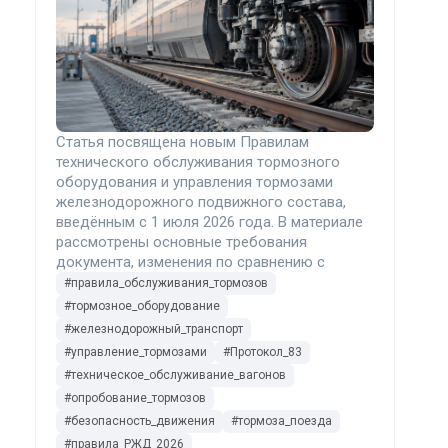
Статья посвящена новым Правилам
технического обслуживания тормозного
оборудования и управления тормозами
железнодорожного подвижного состава,
введённым с 1 июля 2026 года. В материале
рассмотрены основные требования
документа, изменения по сравнению с
редакцией 2014 года, порядок опробования
#правила_обслуживания_тормозов
тормозов, действия работников и
#тормозное_оборудование
необходимые меры для железнодорожных
#железнодорожный_транспорт
организаций.
#управление_тормозами
#Протокол_83
#техническое_обслуживание_вагонов
#опробование_тормозов
#безопасность_движения
#тормоза_поезда
#правила_РЖД_2026