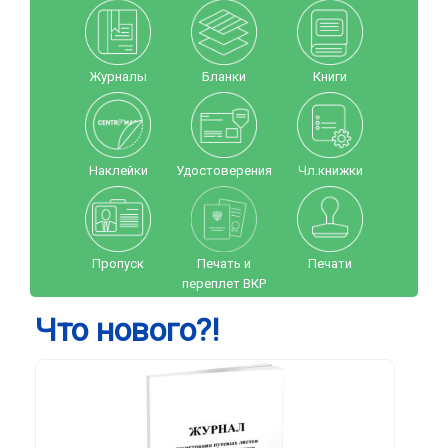
Журналы
Бланки
Книги
Наклейки
Удостоверения
Чл.книжки
Пропуск
Печать и
Печати
переплет ВКР
Что нового?!