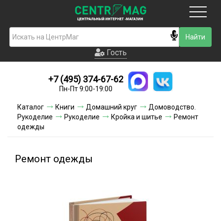
Москва
Гость
Гость
+7 (495) 374-67-62
Новинки
Пн-Пт 9:00-19:00
Условия доставки
Каталог
Книги
Домашний круг
Домоводство.
Рукоделие
Рукоделие
Кройка и шитье
Ремонт
Условия оплаты
одежды
Контакты
Ремонт одежды
Акции и скидки