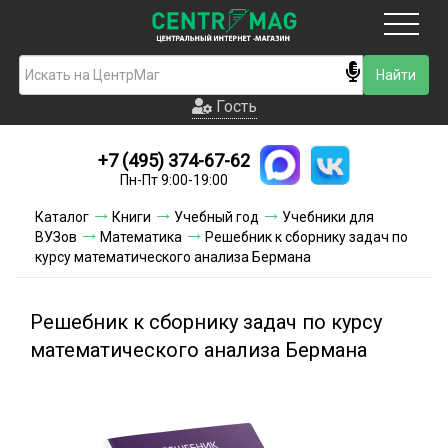
Москва
Гость
Гость
+7 (495) 374-67-62
Новинки
Пн-Пт 9:00-19:00
Условия доставки
Каталог
Книги
Учебный год
Учебники для
ВУЗов
Математика
Решебник к сборнику задач по
Условия оплаты
курсу математического анализа Бермана
Контакты
Решебник к сборнику задач по курсу
Акции и скидки
математического анализа Бермана