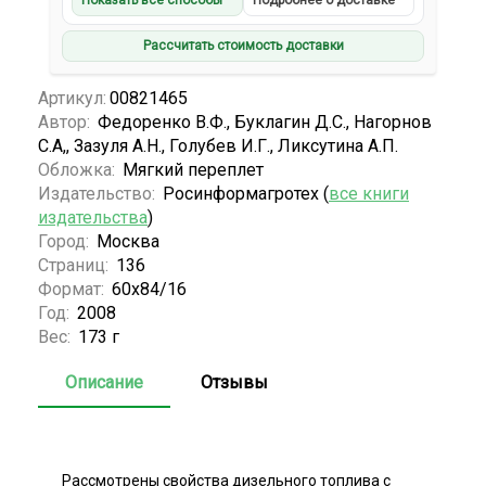
Показать все способы
Подробнее о доставке
Рассчитать стоимость доставки
Артикул:
00821465
Автор:
Федоренко В.Ф., Буклагин Д.С., Нагорнов
С.А,, Зазуля А.Н., Голубев И.Г., Ликсутина А.П.
Обложка:
Мягкий переплет
Издательство:
Росинформагротех (
все книги
издательства
)
Город:
Москва
Страниц:
136
Формат:
60x84/16
Год:
2008
Вес:
173 г
Описание
Отзывы
Рассмотрены свойства дизельного топлива с