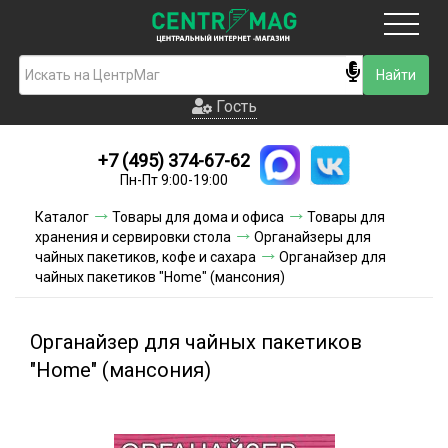
Москва
Гость
Гость
+7 (495) 374-67-62
Новинки
Пн-Пт 9:00-19:00
Условия доставки
Каталог
Товары для дома и офиса
Товары для
хранения и сервировки стола
Органайзеры для
Условия оплаты
чайных пакетиков, кофе и сахара
Органайзер для
чайных пакетиков "Home" (мансония)
Контакты
Органайзер для чайных пакетиков
Акции и скидки
"Home" (мансония)