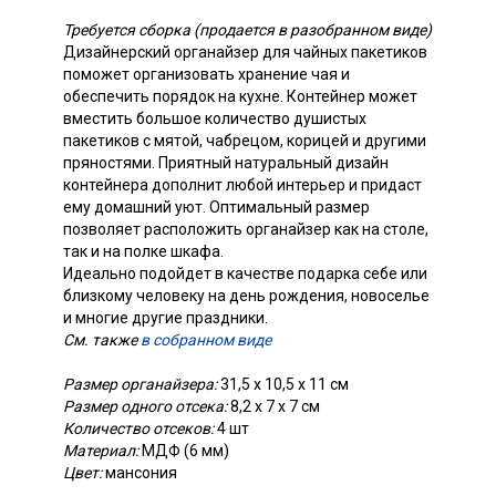
Требуется сборка (продается в разобранном виде)
Дизайнерский органайзер для чайных пакетиков
поможет организовать хранение чая и
обеспечить порядок на кухне. Контейнер может
вместить большое количество душистых
пакетиков с мятой, чабрецом, корицей и другими
пряностями. Приятный натуральный дизайн
контейнера дополнит любой интерьер и придаст
ему домашний уют. Оптимальный размер
позволяет расположить органайзер как на столе,
так и на полке шкафа.
Идеально подойдет в качестве подарка себе или
близкому человеку на день рождения, новоселье
и многие другие праздники.
См. также
в собранном виде
Размер органайзера:
31,5 х 10,5 х 11 см
Размер одного отсека:
8,2 х 7 х 7 см
Количество отсеков:
4 шт
Материал:
МДФ (6 мм)
Цвет:
мансония