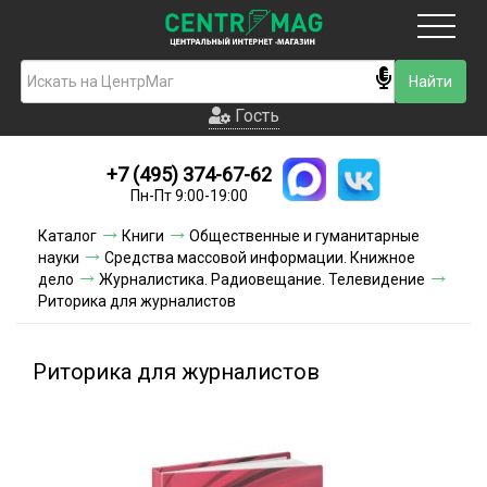
Москва
Гость
Гость
+7 (495) 374-67-62
Новинки
Пн-Пт 9:00-19:00
Условия доставки
Каталог
Книги
Общественные и гуманитарные
науки
Средства массовой информации. Книжное
Условия оплаты
дело
Журналистика. Радиовещание. Телевидение
Риторика для журналистов
Контакты
Риторика для журналистов
Акции и скидки