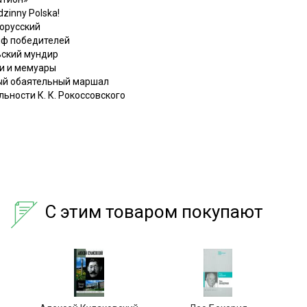
zinny Polska!
лорусский
мф победителей
ьский мундир
ки и мемуары
мый обаятельный маршал
ьности К. К. Рокоссовского
С этим товаром покупают