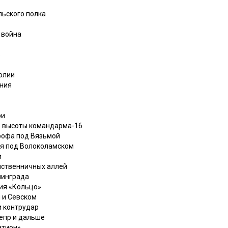
льского полка
 война
ь
олии
ения
ои
е высоты командарма-16
рофа под Вязьмой
ля под Волоколамском
и
иственничных аллей
линграда
ия «Кольцо»
 и Севском
и контрудар
непр и дальше
атион»