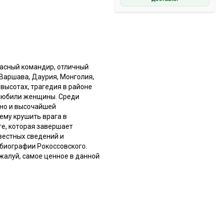
расный командир, отличный
 Варшава, Даурия, Монголия,
высотах, трагедия в районе
 любили женщины. Среди
 но и высочайшей
ему крушить врага в
ге, которая завершает
вестных сведений и
 биографии Рокоссовского.
ожалуй, самое ценное в данной