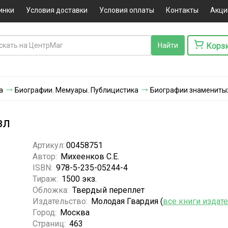
инки
Условия доставки
Условия оплаты
Контакты
Акци
Корз
а
Биографии. Мемуары. Публицистика
Биографии знамениты
зл
Артикул:
00458751
Автор:
Михеенков С.Е.
ISBN:
978-5-235-05244-4
Тираж:
1500 экз.
Обложка:
Твердый переплет
Издательство:
Молодая Гвардия (
все книги издат
Город:
Москва
Страниц:
463