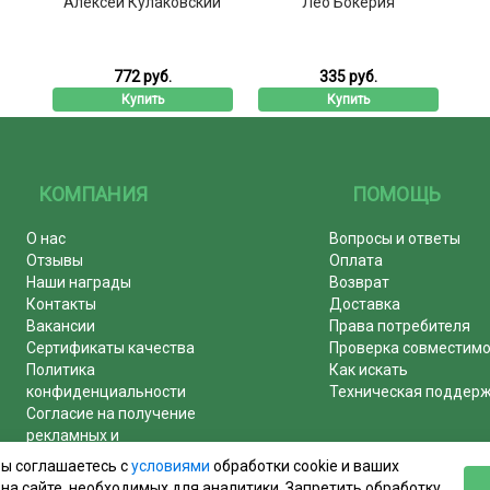
Алексей Кулаковский
Лео Бокерия
772 руб.
335 руб.
Купить
Купить
КОМПАНИЯ
ПОМОЩЬ
О нас
Вопросы и ответы
Отзывы
Оплата
Наши награды
Возврат
Контакты
Доставка
Вакансии
Права потребителя
Сертификаты качества
Проверка совместим
Политика
Как искать
конфиденциальности
Техническая поддер
Согласие на получение
рекламных и
информационных рассылок
вы соглашаетесь с
условиями
обработки cookie и ваших
Почему журналы покупают у
на сайте, необходимых для аналитики. Запретить обработку