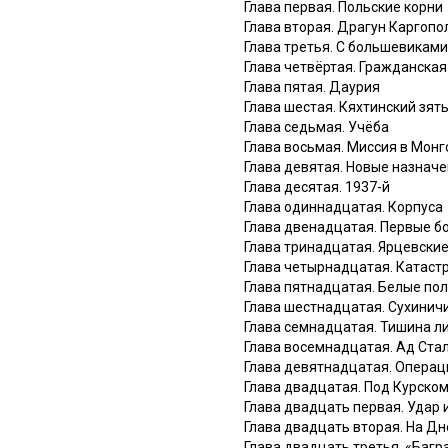
Глава первая. Польские корни
Глава вторая. Драгун Каргопо
Глава третья. С большевиками
Глава четвёртая. Гражданская
Глава пятая. Даурия
Глава шестая. Кяхтинский зят
Глава седьмая. Учёба
Глава восьмая. Миссия в Монг
Глава девятая. Новые назнач
Глава десятая. 1937-й
Глава одиннадцатая. Корпуса
Глава двенадцатая. Первые б
Глава тринадцатая. Ярцевски
Глава четырнадцатая. Катаст
Глава пятнадцатая. Белые по
Глава шестнадцатая. Сухинич
Глава семнадцатая. Тишина л
Глава восемнадцатая. Ад Ста
Глава девятнадцатая. Операц
Глава двадцатая. Под Курском
Глава двадцать первая. Удар 
Глава двадцать вторая. На Д
Глава двадцать третья. «Багр