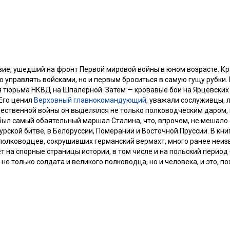
вие, ушедший на фронт Первой мировой войны в юном возрасте. К
о управлять войсками, но и первым броситься в самую гущу рубки.
я тюрьма НКВД на Шпалерной. Затем — кровавые бои на Ярцевских 
 Его ценил
Верховный главнокомандующий
, уважали сослуживцы,
ественной войны он выделялся не только полководческим даром,
был самый обаятельный маршал Сталина, что, впрочем, не мешало 
рской битве, в Белоруссии, Померании и Восточной Пруссии. В кни
полководцев, сокрушивших германский вермахт, много ранее неиз
 на спорные страницы истории, в том числе и на польский период
не только солдата и великого полководца, но и человека, и это, п