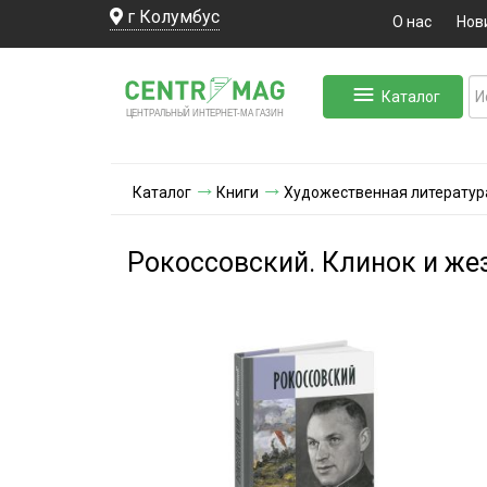
г Колумбус
О нас
Нов
Каталог
ЛЬНЫЙ ИНТЕРНЕТ-МА
ЦЕНТ
Р
А
Г
А
ЗИН
Каталог
Книги
Художественная литератур
Рокоссовский. Клинок и же