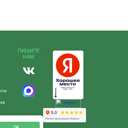
ПИШИТЕ
НАМ
ости
жка
ОК