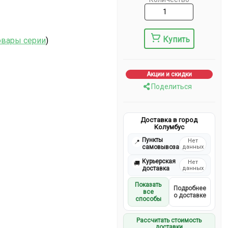
Купить
овары серии
)
Акции и скидки
Поделиться
Доставка в город
Колумбус
Пункты
Нет
📍
самовывоза
данных
Курьерская
Нет
🚚
доставка
данных
Показать
Подробнее
все
о доставке
способы
Рассчитать стоимость
доставки